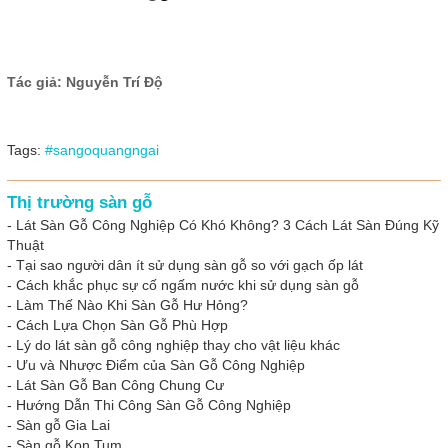
Tác giả: Nguyễn Trí Độ
Tags:
#sangoquangngai
Thị trường sàn gỗ
-
Lát Sàn Gỗ Công Nghiệp Có Khó Không? 3 Cách Lát Sàn Đúng Kỹ
Thuật
-
Tại sao người dân ít sử dụng sàn gỗ so với gạch ốp lát
-
Cách khắc phục sự cố ngấm nước khi sử dụng sàn gỗ
-
Làm Thế Nào Khi Sàn Gỗ Hư Hỏng?
-
Cách Lựa Chọn Sàn Gỗ Phù Hợp
-
Lý do lát sàn gỗ công nghiệp thay cho vật liệu khác
-
Ưu và Nhược Điểm của Sàn Gỗ Công Nghiệp
-
Lát Sàn Gỗ Ban Công Chung Cư
-
Hướng Dẫn Thi Công Sàn Gỗ Công Nghiệp
-
Sàn gỗ Gia Lai
-
Sàn gỗ Kon Tum