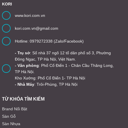
KORI
www.kori.com.vn
kori.com.vn@gmail.com
Hotline: 0979272338 (Zalo/Facebook)
- Trụ sở
: Số nhà 37 ngõ 12 tổ dân phố số 3, Phường
Đông Ngạc, TP Hà Nội, Việt Nam.
- Văn phòng
: Phố Cổ Điển 1 - Chân Cầu Thăng Long,
TP Hà Nội.
Kho Xưởng: Phố Cổ Điển 1- TP Hà Nội
- Nhà Máy
: Trôi-Phùng, TP Hà Nội
TỪ KHÓA TÌM KIẾM
Brand Nổi Bật
Sàn Gỗ
Sàn Nhựa