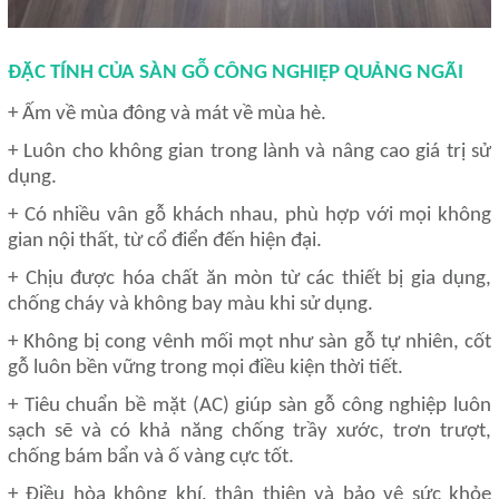
ĐẶC TÍNH CỦA SÀN GỖ CÔNG NGHIỆP QUẢNG NGÃI
+ Ấm về mùa đông và mát về mùa hè.
+ Luôn cho không gian trong lành và nâng cao giá trị sử
dụng.
+ Có nhiều vân gỗ khách nhau, phù hợp với mọi không
gian nội thất, từ cổ điển đến hiện đại.
+ Chịu được hóa chất ăn mòn từ các thiết bị gia dụng,
chống cháy và không bay màu khi sử dụng.
+ Không bị cong vênh mối mọt như sàn gỗ tự nhiên, cốt
gỗ luôn bền vững trong mọi điều kiện thời tiết.
+ Tiêu chuẩn bề mặt (AC) giúp sàn gỗ công nghiệp luôn
sạch sẽ và có khả năng chống trầy xước, trơn trượt,
chống bám bẩn và ố vàng cực tốt.
+ Điều hòa không khí, thân thiện và bảo vệ sức khỏe