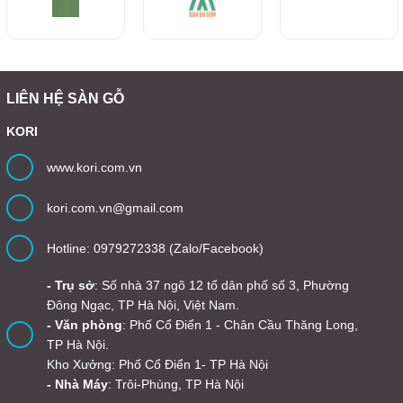
LIÊN HỆ SÀN GỖ
KORI
www.kori.com.vn
kori.com.vn@gmail.com
Hotline: 0979272338 (Zalo/Facebook)
- Trụ sở
: Số nhà 37 ngõ 12 tổ dân phố số 3, Phường
Đông Ngạc, TP Hà Nội, Việt Nam.
- Văn phòng
: Phố Cổ Điển 1 - Chân Cầu Thăng Long,
TP Hà Nội.
Kho Xưởng: Phố Cổ Điển 1- TP Hà Nội
- Nhà Máy
: Trôi-Phùng, TP Hà Nội