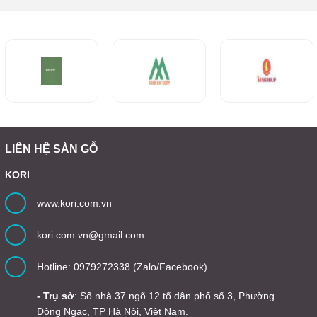
LIÊN HỆ SÀN GỖ
KORI
www.kori.com.vn
kori.com.vn@gmail.com
Hotline: 0979272338 (Zalo/Facebook)
- Trụ sở
: Số nhà 37 ngõ 12 tổ dân phố số 3, Phường
Đông Ngạc, TP Hà Nội, Việt Nam.