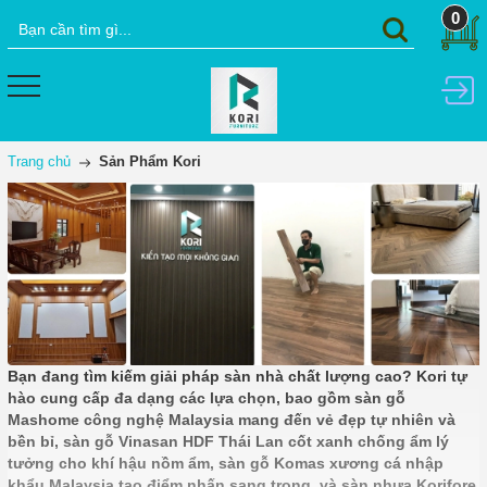
0
Trang chủ
Sản Phẩm Kori
Bạn đang tìm kiếm giải pháp sàn nhà chất lượng cao? Kori tự
hào cung cấp đa dạng các lựa chọn, bao gồm sàn gỗ
Mashome công nghệ Malaysia mang đến vẻ đẹp tự nhiên và
bền bỉ, sàn gỗ Vinasan HDF Thái Lan cốt xanh chống ẩm lý
tưởng cho khí hậu nồm ẩm, sàn gỗ Komas xương cá nhập
khẩu Malaysia tạo điểm nhấn sang trọng, và sàn nhựa Korifore