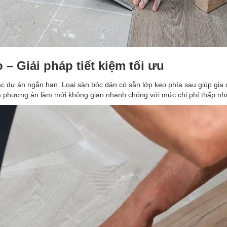
– Giải pháp tiết kiệm tối ưu
c dự án ngắn hạn. Loại sàn bóc dán có sẵn lớp keo phía sau giúp gia 
là phương án làm mới không gian nhanh chóng với mức chi phí thấp nhấ