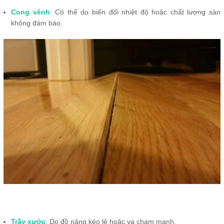
Cong vênh
:
Có thể do biến đổi nhiệt độ hoặc chất lượng sàn
không đảm bảo.
Trầy xước
:
Do đồ nặng kéo lê hoặc va chạm mạnh.