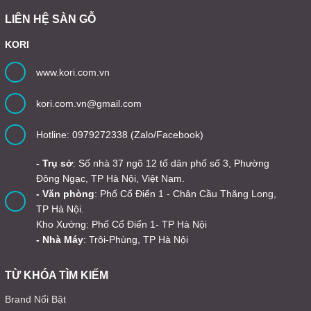
LIÊN HỆ SÀN GỖ
KORI
www.kori.com.vn
kori.com.vn@gmail.com
Hotline: 0979272338 (Zalo/Facebook)
- Trụ sở
: Số nhà 37 ngõ 12 tổ dân phố số 3, Phường
Đông Ngạc, TP Hà Nội, Việt Nam.
- Văn phòng
: Phố Cổ Điển 1 - Chân Cầu Thăng Long,
TP Hà Nội.
Kho Xưởng: Phố Cổ Điển 1- TP Hà Nội
- Nhà Máy
: Trôi-Phùng, TP Hà Nội
TỪ KHÓA TÌM KIẾM
Brand Nổi Bật