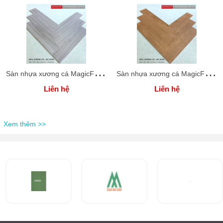
S
àn nhựa xương cá MagicFloor SC6153
S
àn nhựa xương cá MagicFloor SC6152
Liên hệ
Liên hệ
Xem thêm >>