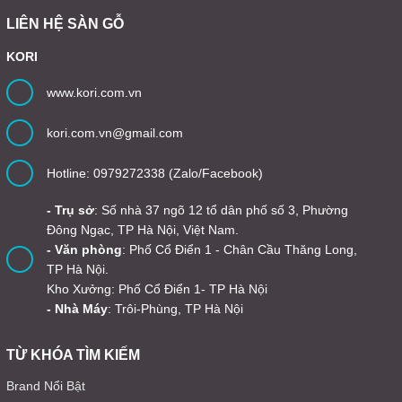
LIÊN HỆ SÀN GỖ
KORI
www.kori.com.vn
kori.com.vn@gmail.com
Hotline: 0979272338 (Zalo/Facebook)
- Trụ sở
: Số nhà 37 ngõ 12 tổ dân phố số 3, Phường
Đông Ngạc, TP Hà Nội, Việt Nam.
- Văn phòng
: Phố Cổ Điển 1 - Chân Cầu Thăng Long,
TP Hà Nội.
Kho Xưởng: Phố Cổ Điển 1- TP Hà Nội
- Nhà Máy
: Trôi-Phùng, TP Hà Nội
TỪ KHÓA TÌM KIẾM
Brand Nổi Bật