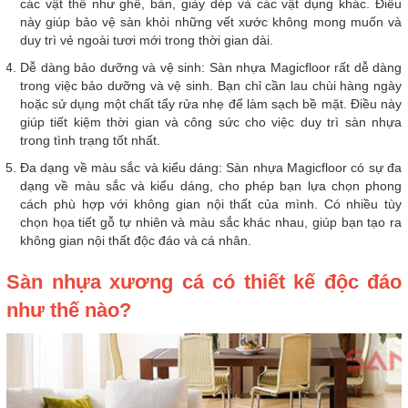
các vật thể như ghế, bàn, giày dép và các vật dụng khác. Điều
này giúp bảo vệ sàn khỏi những vết xước không mong muốn và
duy trì vẻ ngoài tươi mới trong thời gian dài.
Dễ dàng bảo dưỡng và vệ sinh: Sàn nhựa Magicfloor rất dễ dàng
trong việc bảo dưỡng và vệ sinh. Bạn chỉ cần lau chùi hàng ngày
hoặc sử dụng một chất tẩy rửa nhẹ để làm sạch bề mặt. Điều này
giúp tiết kiệm thời gian và công sức cho việc duy trì sàn nhựa
trong tình trạng tốt nhất.
Đa dạng về màu sắc và kiểu dáng: Sàn nhựa Magicfloor có sự đa
dạng về màu sắc và kiểu dáng, cho phép bạn lựa chọn phong
cách phù hợp với không gian nội thất của mình. Có nhiều tùy
chọn họa tiết gỗ tự nhiên và màu sắc khác nhau, giúp bạn tạo ra
không gian nội thất độc đáo và cá nhân.
Sàn nhựa xương cá có thiết kế độc đáo
như thế nào?