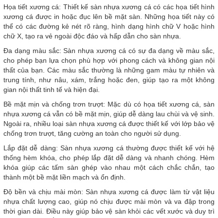
Họa tiết xương cá: Thiết kế sàn nhựa xương cá có các họa tiết hình
xương cá được in hoặc đục lên bề mặt sàn. Những họa tiết này có
thể có các đường kẻ nét rõ ràng, hình dạng hình chữ V hoặc hình
chữ X, tạo ra vẻ ngoài độc đáo và hấp dẫn cho sàn nhựa.
Đa dạng màu sắc: Sàn nhựa xương cá có sự đa dạng về màu sắc,
cho phép bạn lựa chọn phù hợp với phong cách và không gian nội
thất của bạn. Các màu sắc thường là những gam màu tự nhiên và
trung tính, như nâu, xám, trắng hoặc đen, giúp tạo ra một không
gian nội thất tinh tế và hiện đại.
Bề mặt mịn và chống trơn trượt: Mặc dù có họa tiết xương cá, sàn
nhựa xương cá vẫn có bề mặt mịn, giúp dễ dàng lau chùi và vệ sinh.
Ngoài ra, nhiều loại sàn nhựa xương cá được thiết kế với lớp bảo vệ
chống trơn trượt, tăng cường an toàn cho người sử dụng.
Lắp đặt dễ dàng: Sàn nhựa xương cá thường được thiết kế với hệ
thống hèm khóa, cho phép lắp đặt dễ dàng và nhanh chóng. Hèm
khóa giúp các tấm sàn ghép vào nhau một cách chắc chắn, tạo
thành một bề mặt liền mạch và ổn định.
Độ bền và chịu mài mòn: Sàn nhựa xương cá được làm từ vật liệu
nhựa chất lượng cao, giúp nó chịu được mài mòn và va đập trong
thời gian dài. Điều này giúp bảo vệ sàn khỏi các vết xước và duy trì