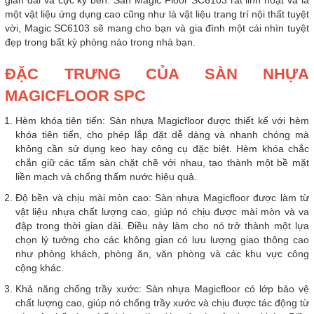
gian dài và cực kỳ bền. Sàn Magic Floor SC6103 rất linh hoạt và là
một vật liệu ứng dụng cao cũng như là vật liệu trang trí nội thất tuyệt
vời, Magic SC6103 sẽ mang cho bạn và gia đình một cái nhìn tuyệt
đẹp trong bất kỳ phòng nào trong nhà bạn.
ĐẶC TRƯNG CỦA SÀN NHỰA
MAGICFLOOR SPC
Hèm khóa tiên tiến: Sàn nhựa Magicfloor được thiết kế với hèm
khóa tiên tiến, cho phép lắp đặt dễ dàng và nhanh chóng mà
không cần sử dụng keo hay công cụ đặc biệt. Hèm khóa chắc
chắn giữ các tấm sàn chặt chẽ với nhau, tạo thành một bề mặt
liền mạch và chống thấm nước hiệu quả.
Độ bền và chịu mài mòn cao: Sàn nhựa Magicfloor được làm từ
vật liệu nhựa chất lượng cao, giúp nó chịu được mài mòn và va
đập trong thời gian dài. Điều này làm cho nó trở thành một lựa
chọn lý tưởng cho các không gian có lưu lượng giao thông cao
như phòng khách, phòng ăn, văn phòng và các khu vực công
cộng khác.
Khả năng chống trầy xước: Sàn nhựa Magicfloor có lớp bảo vệ
chất lượng cao, giúp nó chống trầy xước và chịu được tác động từ