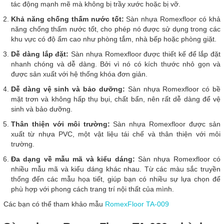
tác động mạnh mẽ mà không bị trầy xước hoặc bị vỡ.
Khả năng chống thấm nước tốt:
Sàn nhựa Romexfloor có khả
năng chống thấm nước tốt, cho phép nó được sử dụng trong các
khu vực có độ ẩm cao như phòng tắm, nhà bếp hoặc phòng giặt.
Dễ dàng lắp đặt:
Sàn nhựa Romexfloor được thiết kế để lắp đặt
nhanh chóng và dễ dàng. Bởi vì nó có kích thước nhỏ gọn và
được sản xuất với hệ thống khóa đơn giản.
Dễ dàng vệ sinh và bảo dưỡng:
Sàn nhựa Romexfloor có bề
mặt trơn và không hấp thụ bụi, chất bẩn, nên rất dễ dàng để vệ
sinh và bảo dưỡng.
Thân thiện với môi trường:
Sàn nhựa Romexfloor được sản
xuất từ nhựa PVC, một vật liệu tái chế và thân thiện với môi
trường.
Đa dạng về mẫu mã và kiểu dáng:
Sàn nhựa Romexfloor có
nhiều mẫu mã và kiểu dáng khác nhau. Từ các màu sắc truyền
thống đến các mẫu họa tiết, giúp bạn có nhiều sự lựa chọn để
phù hợp với phong cách trang trí nội thất của mình.
Các bạn có thể tham khảo mẫu
RomexFloor TA-009