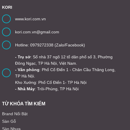
KORI
www.kori.com.vn
kori.com.vn@gmail.com
Hotline: 0979272338 (Zalo/Facebook)
- Trụ sở
: Số nhà 37 ngõ 12 tổ dân phố số 3, Phường
Đông Ngạc, TP Hà Nội, Việt Nam.
- Văn phòng
: Phố Cổ Điển 1 - Chân Cầu Thăng Long,
TP Hà Nội.
Kho Xưởng: Phố Cổ Điển 1- TP Hà Nội
- Nhà Máy
: Trôi-Phùng, TP Hà Nội
TỪ KHÓA TÌM KIẾM
Brand Nổi Bật
Sàn Gỗ
Sàn Nhựa