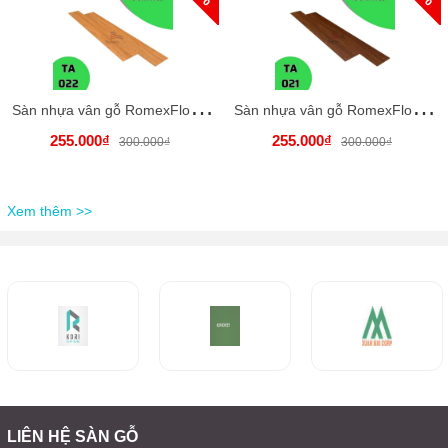
S
àn nhựa vân gỗ RomexFloor TA 022-Korifurniture
S
àn nhựa vân gỗ RomexFloor TA 021-Korifurniture
255.000₫
255.000₫
300.000₫
300.000₫
Xem thêm >>
LIÊN HỆ SÀN GỖ