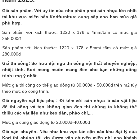
Giá sản phẩm: Với uy tín của nhà phân phối sàn nhựa lớn nhất
tại khu vực miền bắc Korifurniture cung cấp cho bạn mức giá
phù hợp.
Sản phẩm với kích thước: 1220 x 178 x 4mm/tấm có mức giá
255.000đ
Sản phẩm với kích thước
:
1220 x 178 x 5mm/ tấm có mức giá
280.000đ
Giá thi công: Sở hữu đội ngũ thi công nội thất chuyên nghiệp,
nhiệt tình. Kori mong muốn mang đến cho bạn những công
trình ưng ý nhất.
Mức giá thi công có thể giao động từ 30.000đ - 50.000đ trên m2 tùy
theo mức độ công trình.
Giá nguyên vật liệu phụ : Đi kèm với sàn nhựa là các vật liệu
để thi công và tạo không gian đẹp thì chúng ta không thể
thiếu các vật liệu như keo dán, phào chỉ,...
Mức giá cũng giao động từ 20.000đ-40.000đ
Giá vận chuyển: Nếu như khu vực lân cận các khu đại lý của
Kori thì chúng tôi xin được vận chuyển miến phí cho khách