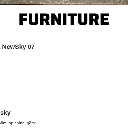
á NewSky 07
wsky
năm lớp chính, gồm: