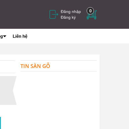
0
Đăng nhập
Đăng ký
og
Liên hệ
TIN SÀN GỖ