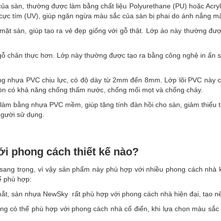
ủa sàn, thường được làm bằng chất liệu Polyurethane (PU) hoặc Acryl
 cực tím (UV), giúp ngăn ngừa màu sắc của sàn bị phai do ánh nắng mặt
mặt sàn, giúp tạo ra vẻ đẹp giống với gỗ thật. Lớp áo này thường được
n gỗ chân thực hơn. Lớp này thường được tạo ra bằng công nghệ in ấn s
g nhựa PVC chịu lực, có độ dày từ 2mm đến 8mm. Lớp lõi PVC này cung
 còn có khả năng chống thấm nước, chống mối mọt và chống cháy.
làm bằng nhựa PVC mềm, giúp tăng tính đàn hồi cho sàn, giảm thiểu 
người sử dụng.
i phong cách thiết kế nào?
sang trọng, vì vậy sản phẩm này phù hợp với nhiều phong cách nhà kh
 phù hợp:
 mắt, sàn nhựa NewSky rất phù hợp với phong cách nhà hiện đại, tạo n
 có thể phù hợp với phong cách nhà cổ điển, khi lựa chọn màu sắc 