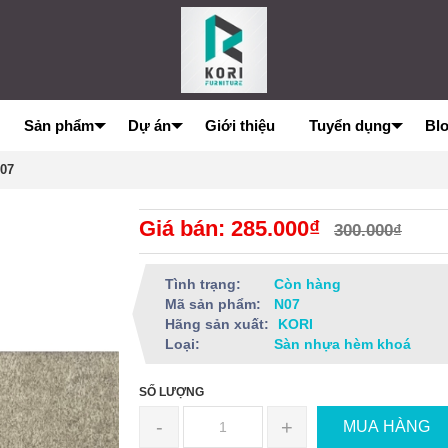
Sản phẩm
Dự án
Giới thiệu
Tuyển dụng
Bl
07
Giá bán: 285.000₫
300.000₫
Tình trạng:
Còn hàng
Mã sản phẩm:
N07
Hãng sản xuất:
KORI
Loại:
Sàn nhựa hèm khoá
SỐ LƯỢNG
-
+
MUA HÀNG