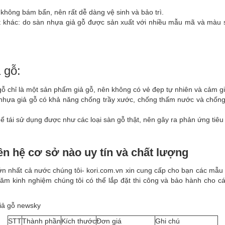
không bám bẩn, nên rất dễ dàng vệ sinh và bảo trì.
hất khác: do sàn nhựa giả gỗ được sản xuất với nhiều mẫu mã và màu
 gỗ:
gỗ chỉ là một sản phẩm giả gỗ, nên không có vẻ đẹp tự nhiên và cảm gi
nhựa giả gỗ có khả năng chống trầy xước, chống thấm nước và chống
ể tái sử dụng được như các loại sàn gỗ thật, nên gây ra phản ứng tiêu
ên hệ cơ sở nào uy tín và chất lượng
 nhất cả nước chúng tôi- kori.com.vn xin cung cấp cho bạn các mẫu
năm kinh nghiệm chúng tôi có thể lắp đặt thi công và bảo hành cho cá
giả gỗ newsky
STT
Thành phần
Kích thước
Đơn giá
Ghi chú