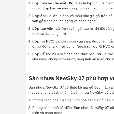
Lớp bảo vệ (bề mặt UV):
Đây là lớp phủ bề mặt c
nước. Lớp bảo vệ này cũng có tính chất chống tia
Lớp áo:
Là lớp in ảnh và màu sắc giả gỗ trên bề 
vân gỗ tự nhiên, đa dạng và sống động.
Lớp tạo vân:
Là lớp in vân gỗ, tạo ra chi tiết vâ
thực và đa dạng hơn.
Lớp lõi PVC:
Là lớp chính của sàn, được làm bằn
ồn và độ rung khi sử dụng. Ngoài ra, lớp lõi PVC
Lớp đế PVC:
Là lớp nền bên dưới lớp PVC, được 
khả năng chống trơn trượt, tăng tính an toàn cho 
Sàn nhựa NewSky 07 phù hợp vớ
Sàn nhựa NewSky 07 có thiết kế giả gỗ đẹp mắt và 
một số phong cách nhà mà sàn nhựa NewSky có thể
Phong cách nhà hiện đại: Với họa tiết giả gỗ đẹp
Phong cách nhà cổ điển: Sàn nhựa NewSky 07 cũng
điển và sang trọng.