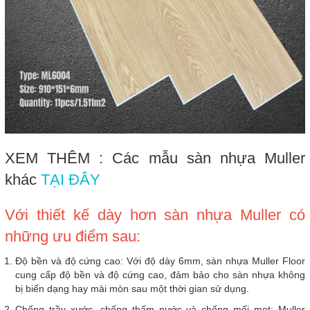
XEM THÊM : Các mẫu sàn nhựa Muller
khác
TẠI ĐÂY
Với thiết kế dày hơn sàn nhựa Muller có
những ưu điểm sau:
Độ bền và độ cứng cao: Với độ dày 6mm, sàn nhựa Muller Floor
cung cấp độ bền và độ cứng cao, đảm bảo cho sàn nhựa không
bị biến dạng hay mài mòn sau một thời gian sử dụng.
Chống trầy xước, chống thấm nước và chống mối mọt: Muller