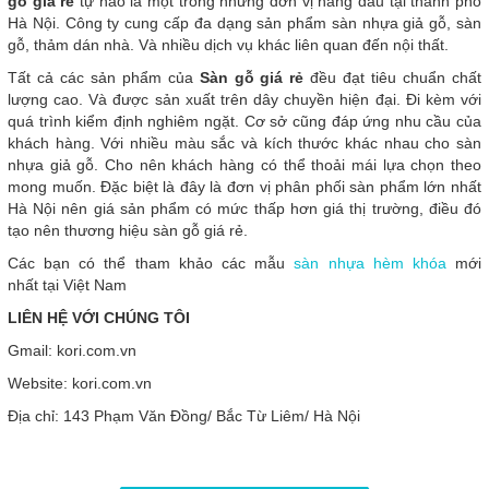
gỗ giá rẻ
tự hào là một trong những đơn vị hàng đầu tại thành phố
Hà Nội. Công ty cung cấp đa dạng sản phẩm sàn nhựa giả gỗ, sàn
gỗ, thảm dán nhà. Và nhiều dịch vụ khác liên quan đến nội thất.
Tất cả các sản phẩm của
Sàn gỗ giá rẻ
đều đạt tiêu chuẩn chất
lượng cao. Và được sản xuất trên dây chuyền hiện đại. Đi kèm với
quá trình kiểm định nghiêm ngặt. Cơ sở cũng đáp ứng nhu cầu của
khách hàng. Với nhiều màu sắc và kích thước khác nhau cho sàn
nhựa giả gỗ. Cho nên khách hàng có thể thoải mái lựa chọn theo
mong muốn. Đặc biệt là đây là đơn vị phân phối sàn phẩm lớn nhất
Hà Nội nên giá sản phẩm có mức thấp hơn giá thị trường, điều đó
tạo nên thương hiệu sàn gỗ giá rẻ.
Các bạn có thể tham khảo các mẫu
sàn nhựa hèm khóa
mới
nhất tại Việt Nam
LIÊN HỆ VỚI CHÚNG TÔI
Gmail: kori.com.vn
Website: kori.com.vn
Địa chỉ: 143 Phạm Văn Đồng/ Bắc Từ Liêm/ Hà Nội