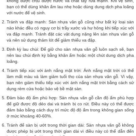
không được chịu được nước và chất tẩy rửa mạnh. Khi vệ sinh,
bạn có thể dùng khăn ẩm lau nhẹ hoặc dùng dung dịch pha loãng
với nước để vệ sinh.
Tránh va đập mạnh: Sàn nhựa vân gỗ cũng như bất kỳ loại sàn
nào khác đều có nguy cơ bị trầy xước và hư hỏng khi tiếp xúc với
va đập mạnh. Tránh đặt các vật dụng nặng lên sàn nhựa vân gỗ
và nên sử dụng thảm lót để giảm thiểu va đập.
Định kỳ lau chùi: Để giữ cho sàn nhựa vân gỗ luôn sạch sẽ, bạn
nên lau chùi định kỳ bằng khăn ẩm hoặc một chút dung dịch pha
loãng.
Tránh tiếp xúc với ánh nắng mặt trời: Ánh nắng mặt trời có thể
làm mất màu và làm giảm tuổi thọ của sàn nhựa vân gỗ. Vì vậy,
bạn nên giảm thiểu tiếp xúc với ánh nắng mặt trời bằng cách sử
dụng rèm cửa hoặc bảo vệ bề mặt sàn.
Đảm bảo độ ẩm phù hợp: Sàn nhựa vân gỗ cần độ ẩm phù hợp
để giữ được độ dẻo dai và tránh bị co rút. Điều này có thể được
đảm bảo bằng cách duy trì mức độ độ ẩm trong không gian sống
ở mức khoảng 40-60%.
Tránh để sàn bị ướt trong thời gian dài: Sàn nhựa vân gỗ không
được phép bị ướt trong thời gian dài vì điều này có thể dẫn đến