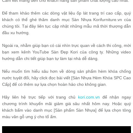
Cam kết mang đến cho khách hàng sản phẩm chất lượng cao nhất.
Để tham khảo thêm các dòng vật liệu ốp lát trang trí cao cấp, quý
khách có thể ghé thăm danh mục
Sàn Nhựa Korifurniture.vn
của
chúng tôi. Tại đây liên tục cập nhật những mẫu mã thời thượng dẫn
đầu xu hướng.
Ngoài ra, nhằm giúp bạn có cái nhìn trực quan về cách thi công, mời
bạn xem kênh
YouTube Sàn Đẹp Kori
của công ty. Những video
hướng dẫn chi tiết giúp bạn tự làm tại nhà dễ dàng.
Nếu muốn tìm hiểu sâu hơn về dòng sản phẩm hèm khóa chống
nước tuyệt đối, hãy click đọc bài viết [Sàn Nhựa Hèm Khóa SPC Cao
Cấp] để có thêm sự lựa chọn hoàn hảo cho không gian.
Hãy liên hệ trực tiếp với trang chủ
kori.com.vn
để nhận ngay
chương trình khuyến mãi giảm giá sâu nhất hôm nay. Hoặc quý
khách bấm vào danh mục [Sản phẩm Sàn Nhựa] để lựa chọn tông
màu vân gỗ ưng ý cho tổ ấm.