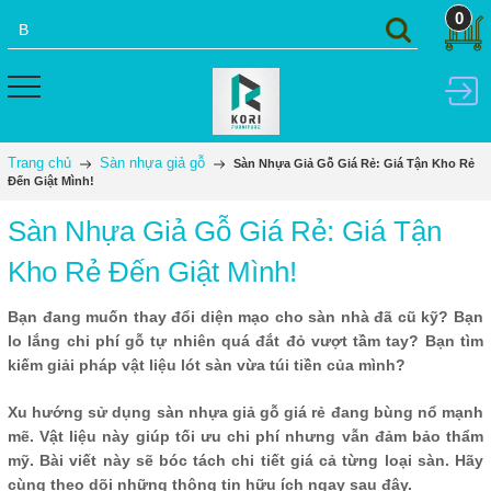
0
Trang chủ
Sàn nhựa giả gỗ
Sàn Nhựa Giả Gỗ Giá Rẻ: Giá Tận Kho Rẻ
Đến Giật Mình!
Sàn Nhựa Giả Gỗ Giá Rẻ: Giá Tận
Kho Rẻ Đến Giật Mình!
Bạn đang muốn thay đổi diện mạo cho sàn nhà đã cũ kỹ? Bạn
lo lắng chi phí gỗ tự nhiên quá đắt đỏ vượt tầm tay? Bạn tìm
kiếm giải pháp vật liệu lót sàn vừa túi tiền của mình?
Xu hướng sử dụng sàn nhựa giả gỗ giá rẻ đang bùng nổ mạnh
mẽ. Vật liệu này giúp tối ưu chi phí nhưng vẫn đảm bảo thẩm
mỹ. Bài viết này sẽ bóc tách chi tiết giá cả từng loại sàn. Hãy
cùng theo dõi những thông tin hữu ích ngay sau đây.