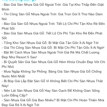
-
Báo Giá Sàn Nhựa Giả Gỗ Ngoài Trời: Giá Tại Kho Thấp Đến Giật
Mình
-
Thi Công Sàn Gỗ Nhựa Ngoài Trời: Giá Trọn Gói Ít Thợ Nào Dám
Nói
-
Báo Giá Sàn Gỗ Nhựa Ngoài Trời: Tiết Lộ Chi Phí Tận Kho Rẻ Đến
Phát Sốt
-
Báo Giá Sàn Nhựa Giả Gỗ: Tiết Lộ Chi Phí Tận Kho Rẻ Đến Phát
Sốt
-
Tổng Kho Sàn Nhựa Giả Gỗ: Bí Mật Giá Tận Gốc Ít Ai Ngờ Tới
-
Giá Thi Công Sàn Nhựa Giả Gỗ: Bí Mật Chi Phí Tận Gốc Ít Ai Ngờ!
-
Bật Mí Cách Mua Sàn Nhựa Ngoài Trời Giá Rẻ Mà Chất Lượng
Đẹp Như Resort 5 Sao!
-
Bí Quyết Săn Giá Sàn Nhựa Giả Gỗ Hèm Khóa Chuẩn Đẹp Với Chi
Phí Nhỏ
-
Mưa Ngập Không Sợ Phồng: Bảng Giá Sàn Nhựa Giả Gỗ Chống
Nước Mới Nhất
-
Bị Bóp Giá Lắp Đặt Sàn Gỗ Vì Không Biết Chi Phí Sàn Nhựa Thật
Này!
-
Nên Lát Sàn Nhựa Giả Gỗ Hay Sàn Gạch Để Không Gian Sống
Luôn Đẳng Cấp?
-
Sàn Nhựa Giả Gỗ Giá Bao Nhiêu? Bí Mật Chi Phí Hoàn Thiện Nhà
Đẹp Giá Rẻ Ít Ai Ngờ Tới