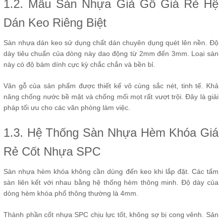
1.2. Mẫu Sàn Nhựa Giả Gỗ Giá Rẻ Hệ
Dán Keo Riêng Biệt
Sàn nhựa dán keo sử dụng chất dán chuyên dụng quét lên nền. Độ
dày tiêu chuẩn của dòng này dao động từ 2mm đến 3mm. Loại sàn
này có độ bám dính cực kỳ chắc chắn và bền bỉ.
Vân gỗ của sản phẩm được thiết kế vô cùng sắc nét, tinh tế. Khả
năng chống nước bề mặt và chống mối mọt rất vượt trội. Đây là giải
pháp tối ưu cho các văn phòng làm việc.
1.3. Hệ Thống Sàn Nhựa Hèm Khóa Giá
Rẻ Cốt Nhựa SPC
Sàn nhựa hèm khóa không cần dùng đến keo khi lắp đặt. Các tấm
sàn liên kết với nhau bằng hệ thống hèm thông minh. Độ dày của
dòng hèm khóa phổ thông thường là 4mm.
Thành phần cốt nhựa SPC chịu lực tốt, không sợ bị cong vênh. Sản