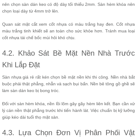
nên chọn sàn dán keo có độ dày tối thiểu 2mm. Sàn hèm khóa nên
chọn loại dày từ 4mm trở lên.
Quan sát mặt cắt xem cốt nhựa có màu trắng hay đen. Cốt nhựa
màu trắng tinh khiết sẽ an toàn cho sức khỏe hơn. Tránh mua loại
cốt nhựa tái chế bốc mùi hôi khó chịu.
4.2. Khảo Sát Bề Mặt Nền Nhà Trước
Khi Lắp Đặt
Sàn nhựa giá rẻ rất kén chọn bề mặt nền khi thi công. Nền nhà bắt
buộc phải thật phẳng, nhẵn và sạch bụi bẩn. Nền bê tông gồ ghề sẽ
làm sàn dán keo bị bong tróc.
Đối với sàn hèm khóa, nền lồi lõm gây gãy hèm liên kết. Bạn cần xử
lý cán nền thật phẳng trước khi tiến hành lát. Việc chuẩn bị kỹ lưỡng
giúp kéo dài tuổi thọ mặt sàn.
4.3. Lựa Chọn Đơn Vị Phân Phối Vật