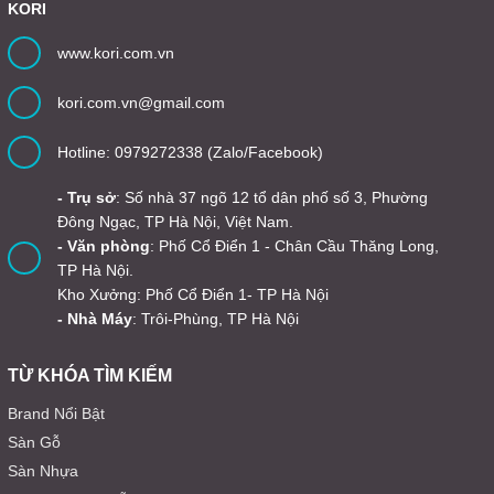
KORI
www.kori.com.vn
kori.com.vn@gmail.com
Hotline: 0979272338 (Zalo/Facebook)
- Trụ sở
: Số nhà 37 ngõ 12 tổ dân phố số 3, Phường
Đông Ngạc, TP Hà Nội, Việt Nam.
- Văn phòng
: Phố Cổ Điển 1 - Chân Cầu Thăng Long,
TP Hà Nội.
Kho Xưởng: Phố Cổ Điển 1- TP Hà Nội
- Nhà Máy
: Trôi-Phùng, TP Hà Nội
TỪ KHÓA TÌM KIẾM
Brand Nổi Bật
Sàn Gỗ
Sàn Nhựa