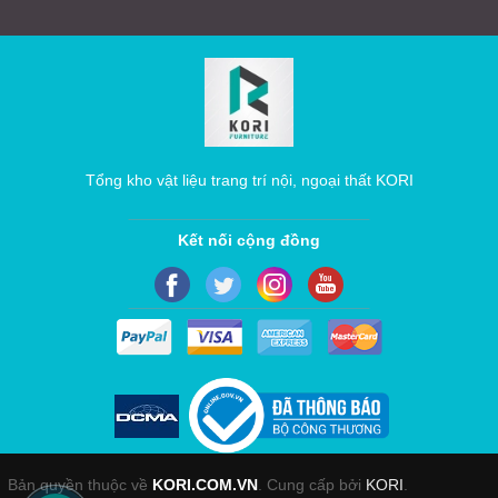
Tổng kho vật liệu trang trí nội, ngoại thất KORI
Kết nối cộng đồng
Bản quyền thuộc về
KORI.COM.VN
. Cung cấp bởi
KORI
.