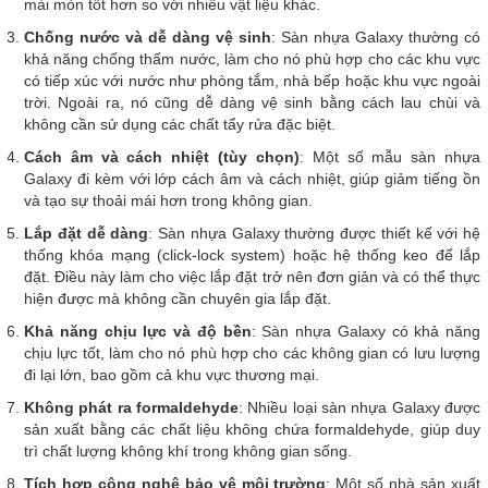
mài mòn tốt hơn so với nhiều vật liệu khác.
Chống nước và dễ dàng vệ sinh
: Sàn nhựa Galaxy thường có
khả năng chống thấm nước, làm cho nó phù hợp cho các khu vực
có tiếp xúc với nước như phòng tắm, nhà bếp hoặc khu vực ngoài
trời. Ngoài ra, nó cũng dễ dàng vệ sinh bằng cách lau chùi và
không cần sử dụng các chất tẩy rửa đặc biệt.
Cách âm và cách nhiệt (tùy chọn)
: Một số mẫu sàn nhựa
Galaxy đi kèm với lớp cách âm và cách nhiệt, giúp giảm tiếng ồn
và tạo sự thoải mái hơn trong không gian.
Lắp đặt dễ dàng
: Sàn nhựa Galaxy thường được thiết kế với hệ
thống khóa mạng (click-lock system) hoặc hệ thống keo để lắp
đặt. Điều này làm cho việc lắp đặt trở nên đơn giản và có thể thực
hiện được mà không cần chuyên gia lắp đặt.
Khả năng chịu lực và độ bền
: Sàn nhựa Galaxy có khả năng
chịu lực tốt, làm cho nó phù hợp cho các không gian có lưu lượng
đi lại lớn, bao gồm cả khu vực thương mại.
Không phát ra formaldehyde
: Nhiều loại sàn nhựa Galaxy được
sản xuất bằng các chất liệu không chứa formaldehyde, giúp duy
trì chất lượng không khí trong không gian sống.
Tích hợp công nghệ bảo vệ môi trường
: Một số nhà sản xuất