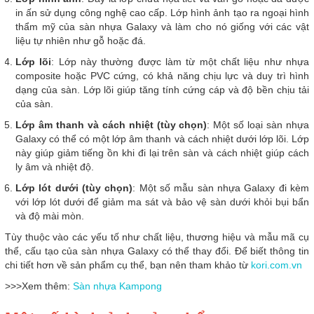
in ấn sử dụng công nghệ cao cấp. Lớp hình ảnh tạo ra ngoại hình
thẩm mỹ của sàn nhựa Galaxy và làm cho nó giống với các vật
liệu tự nhiên như gỗ hoặc đá.
Lớp lõi
: Lớp này thường được làm từ một chất liệu như nhựa
composite hoặc PVC cứng, có khả năng chịu lực và duy trì hình
dạng của sàn. Lớp lõi giúp tăng tính cứng cáp và độ bền chịu tải
của sàn.
Lớp âm thanh và cách nhiệt (tùy chọn)
: Một số loại sàn nhựa
Galaxy có thể có một lớp âm thanh và cách nhiệt dưới lớp lõi. Lớp
này giúp giảm tiếng ồn khi đi lại trên sàn và cách nhiệt giúp cách
ly âm và nhiệt độ.
Lớp lót dưới (tùy chọn)
: Một số mẫu sàn nhựa Galaxy đi kèm
với lớp lót dưới để giảm ma sát và bảo vệ sàn dưới khỏi bụi bẩn
và độ mài mòn.
Tùy thuộc vào các yếu tố như chất liệu, thương hiệu và mẫu mã cụ
thể, cấu tạo của sàn nhựa Galaxy có thể thay đổi. Để biết thông tin
chi tiết hơn về sản phẩm cụ thể, bạn nên tham khảo từ
kori.com.vn
>>>Xem thêm:
Sàn nhựa Kampong