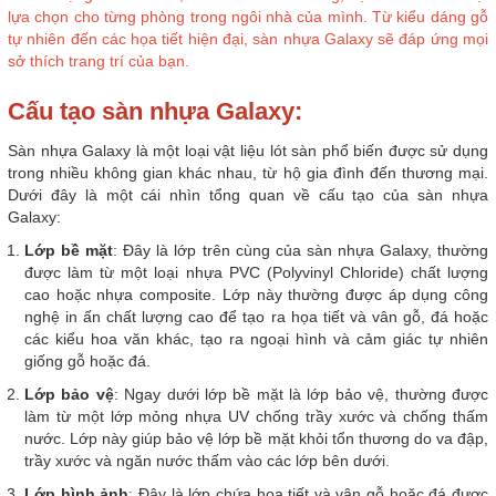
lựa chọn cho từng phòng trong ngôi nhà của mình. Từ kiểu dáng gỗ
tự nhiên đến các họa tiết hiện đại, sàn nhựa Galaxy sẽ đáp ứng mọi
sở thích trang trí của bạn.
Cấu tạo sàn nhựa Galaxy:
Sàn nhựa Galaxy là một loại vật liệu lót sàn phổ biến được sử dụng
trong nhiều không gian khác nhau, từ hộ gia đình đến thương mại.
Dưới đây là một cái nhìn tổng quan về cấu tạo của sàn nhựa
Galaxy:
Lớp bề mặt
: Đây là lớp trên cùng của sàn nhựa Galaxy, thường
được làm từ một loại nhựa PVC (Polyvinyl Chloride) chất lượng
cao hoặc nhựa composite. Lớp này thường được áp dụng công
nghệ in ấn chất lượng cao để tạo ra họa tiết và vân gỗ, đá hoặc
các kiểu hoa văn khác, tạo ra ngoại hình và cảm giác tự nhiên
giống gỗ hoặc đá.
Lớp bảo vệ
: Ngay dưới lớp bề mặt là lớp bảo vệ, thường được
làm từ một lớp mỏng nhựa UV chống trầy xước và chống thấm
nước. Lớp này giúp bảo vệ lớp bề mặt khỏi tổn thương do va đập,
trầy xước và ngăn nước thấm vào các lớp bên dưới.
Lớp hình ảnh
: Đây là lớp chứa họa tiết và vân gỗ hoặc đá được