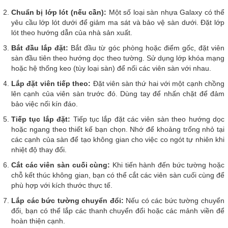
Chuẩn bị lớp lót (nếu cần):
Một số loại sàn nhựa Galaxy có thể
yêu cầu lớp lót dưới để giảm ma sát và bảo vệ sàn dưới. Đặt lớp
lót theo hướng dẫn của nhà sản xuất.
Bắt đầu lắp đặt:
Bắt đầu từ góc phòng hoặc điểm gốc, đặt viên
sàn đầu tiên theo hướng dọc theo tường. Sử dụng lớp khóa mạng
hoặc hệ thống keo (tùy loại sàn) để nối các viên sàn với nhau.
Lắp đặt viên tiếp theo:
Đặt viên sàn thứ hai với một cạnh chồng
lên cạnh của viên sàn trước đó. Dùng tay để nhấn chặt để đảm
bảo việc nối kín đáo.
Tiếp tục lắp đặt:
Tiếp tục lắp đặt các viên sàn theo hướng dọc
hoặc ngang theo thiết kế bạn chọn. Nhớ để khoảng trống nhỏ tại
các cạnh của sàn để tạo không gian cho việc co ngót tự nhiên khi
nhiệt độ thay đổi.
Cắt các viên sàn cuối cùng:
Khi tiến hành đến bức tường hoặc
chỗ kết thúc không gian, bạn có thể cắt các viên sàn cuối cùng để
phù hợp với kích thước thực tế.
Lắp các bức tường chuyển đổi:
Nếu có các bức tường chuyển
đổi, bạn có thể lắp các thanh chuyển đổi hoặc các mảnh viền để
hoàn thiện cạnh.