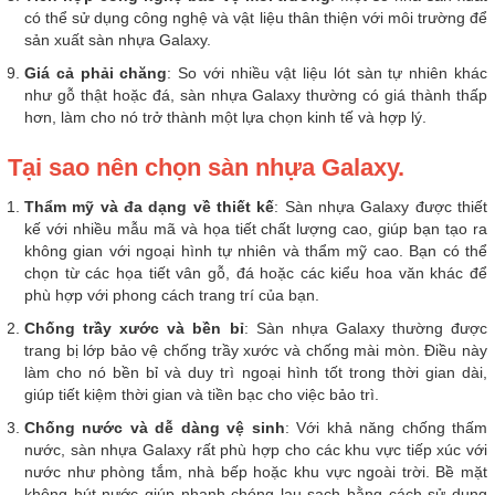
có thể sử dụng công nghệ và vật liệu thân thiện với môi trường để
sản xuất sàn nhựa Galaxy.
Giá cả phải chăng
: So với nhiều vật liệu lót sàn tự nhiên khác
như gỗ thật hoặc đá, sàn nhựa Galaxy thường có giá thành thấp
hơn, làm cho nó trở thành một lựa chọn kinh tế và hợp lý.
Tại sao nên chọn sàn nhựa Galaxy.
Thẩm mỹ và đa dạng về thiết kế
: Sàn nhựa Galaxy được thiết
kế với nhiều mẫu mã và họa tiết chất lượng cao, giúp bạn tạo ra
không gian với ngoại hình tự nhiên và thẩm mỹ cao. Bạn có thể
chọn từ các họa tiết vân gỗ, đá hoặc các kiểu hoa văn khác để
phù hợp với phong cách trang trí của bạn.
Chống trầy xước và bền bỉ
: Sàn nhựa Galaxy thường được
trang bị lớp bảo vệ chống trầy xước và chống mài mòn. Điều này
làm cho nó bền bỉ và duy trì ngoại hình tốt trong thời gian dài,
giúp tiết kiệm thời gian và tiền bạc cho việc bảo trì.
Chống nước và dễ dàng vệ sinh
: Với khả năng chống thấm
nước, sàn nhựa Galaxy rất phù hợp cho các khu vực tiếp xúc với
nước như phòng tắm, nhà bếp hoặc khu vực ngoài trời. Bề mặt
không hút nước giúp nhanh chóng lau sạch bằng cách sử dụng