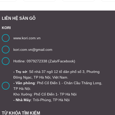
mỗi sản phẩm đều đảm bảo chất lượng nhất.
LIÊN HỆ SÀN GỖ
Hiện tại, công ty đang có nhiều chi nhánh trên khắp đất nước. Và
công ty sẽ càng phát triển và mở rộng hơn nữa trong lĩnh vực phân
KORI
phối sản phẩm chất lượng. Cùng các dịch vụ thiết kế, thi công, bảo
hành và sửa chữa chuyên nghiệp. Công ty có đội ngũ nhân viên dày
www.kori.com.vn
dặn kinh nghiệm trong lĩnh vực này. Cho nên, đơn vị có thể tự hào
về khả năng đáp ứng được những mong đợi của khách hàng về
chất lượng của mỗi sản phẩm.
kori.com.vn@gmail.com
XEM THÊM:
Sàn nhựa hèm khóa Ecost
Hotline: 0979272338 (Zalo/Facebook)
Sàn nhựa hèm khóa Muller Floor
- Trụ sở
: Số nhà 37 ngõ 12 tổ dân phố số 3, Phường
LIÊN HỆ TƯ VẤN MIẾN PHÍ
Đông Ngạc, TP Hà Nội, Việt Nam.
- Văn phòng
: Phố Cổ Điển 1 - Chân Cầu Thăng Long,
Gmail: kori.com.vn
TP Hà Nội.
Địa chỉ: 143 Phạm Văn Đồng/ Bắc Từ Liêm / Hà Nội
Kho Xưởng: Phố Cổ Điển 1- TP Hà Nội
- Nhà Máy
: Trôi-Phùng, TP Hà Nội
TỪ KHÓA TÌM KIẾM