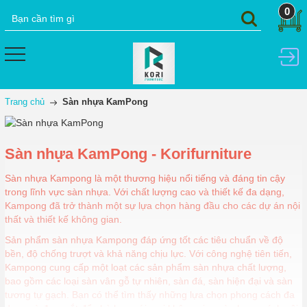
0
Trang chủ
Sàn nhựa KamPong
Sàn nhựa KamPong - Korifurniture
Sàn nhựa Kampong là một thương hiệu nổi tiếng và đáng tin cậy
trong lĩnh vực sàn nhựa. Với chất lượng cao và thiết kế đa dạng,
Kampong đã trở thành một sự lựa chọn hàng đầu cho các dự án nội
thất và thiết kế không gian.
Sản phẩm sàn nhựa Kampong đáp ứng tốt các tiêu chuẩn về độ
bền, độ chống trượt và khả năng chịu lực. Với công nghệ tiên tiến,
Kampong cung cấp một loạt các sản phẩm sàn nhựa chất lượng,
bao gồm các loại sàn vân gỗ tự nhiên, sàn đá, sàn hiện đại và sàn
tương tự gạch. Bạn có thể tìm thấy những lựa chọn phong cách đa