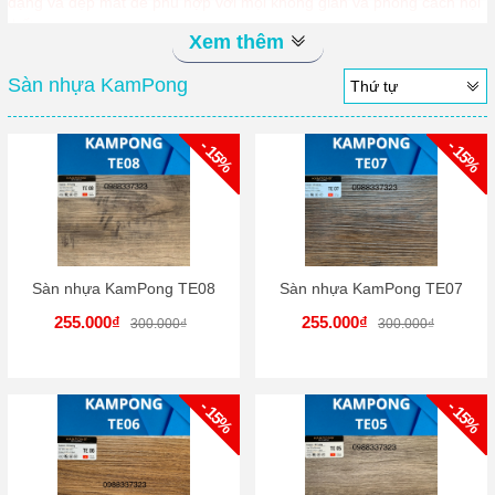
dạng và đẹp mắt để phù hợp với mọi không gian và phong cách nội
thất.
Xem thêm
Sàn nhựa KamPong
Thứ tự
- 15%
- 15%
Sàn nhựa KamPong TE08
Sàn nhựa KamPong TE07
255.000₫
255.000₫
300.000₫
300.000₫
- 15%
- 15%