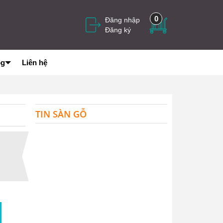
0
Đăng nhập
Đăng ký
og
Liên hệ
TIN SÀN GỖ