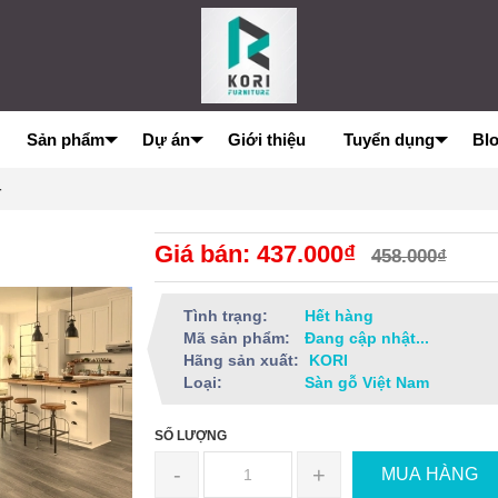
Sản phẩm
Dự án
Giới thiệu
Tuyển dụng
Bl
4
Giá bán: 437.000₫
458.000₫
Tình trạng:
Hết hàng
Mã sản phẩm:
Đang cập nhật...
Hãng sản xuất:
KORI
Loại:
Sàn gỗ Việt Nam
SỐ LƯỢNG
-
+
MUA HÀNG