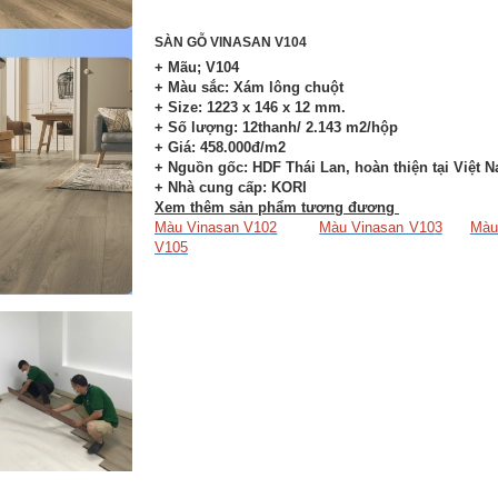
SÀN GỖ VINASAN V104
+ Mãu; V104
+ Màu sắc: Xám lông chuột
+ Size: 1223 x 146 x 12 mm.
+ Số lượng: 12thanh/ 2.143 m2/hộp
+ Giá: 458.000đ/m2
+ Nguồn gốc: HDF Thái Lan, hoàn thiện tại Việt 
+ Nhà cung cấp: KORI
Xem thêm sản phẩm tương đương
Màu Vinasan V10
2
Màu Vinasan V10
3
Màu
V105