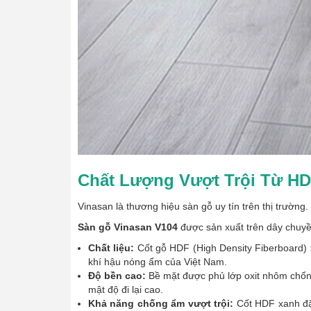
Chất Lượng Vượt Trội Từ HD
Vinasan là thương hiệu sàn gỗ uy tín trên thị trường
Sàn gỗ Vinasan V104
được sản xuất trên dây chuyền
Chất liệu:
Cốt gỗ HDF (High Density Fiberboard) x
khí hậu nóng ẩm của Việt Nam.
Độ bền cao:
Bề mặt được phủ lớp oxit nhôm chống
mật độ đi lại cao.
Khả năng chống ẩm vượt trội:
Cốt HDF xanh đặc