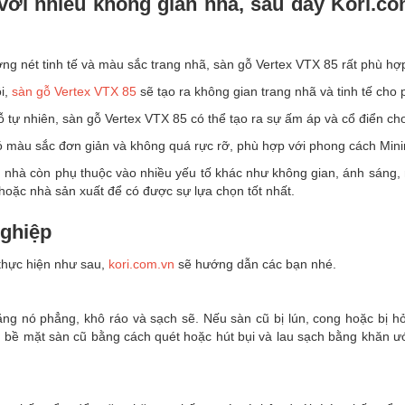
ới nhiều không gian nhà, sau đây Kori.co
g nét tinh tế và màu sắc trang nhã, sàn gỗ Vertex VTX 85 rất phù hợp
i,
sàn gỗ Vertex VTX 85
sẽ tạo ra không gian trang nhã và tinh tế cho
tự nhiên, sàn gỗ Vertex VTX 85 có thể tạo ra sự ấm áp và cổ điển ch
màu sắc đơn giản và không quá rực rỡ, phù hợp với phong cách Minimali
nhà còn phụ thuộc vào nhiều yếu tố khác như không gian, ánh sáng, màu
 hoặc nhà sản xuất để có được sự lựa chọn tốt nhất.
nghiệp
thực hiện như sau,
kori.com.vn
sẽ hướng dẫn các bạn nhé.
ằng nó phẳng, khô ráo và sạch sẽ. Nếu sàn cũ bị lún, cong hoặc bị h
ch bề mặt sàn cũ bằng cách quét hoặc hút bụi và lau sạch bằng khăn