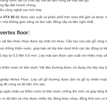
ững nước lau có chất tẩy rửa để làm hỏng bề mặt sàn gỗ.
ông lắp đặt nhanh chóng.
hiều công nghiệ cao tích hơp.
ex VTX 85
đã được sản xuất và phân phối trên toàn thế giới và được 
 một không gian sống và làm việc đẳng cấp và tiện nghi nhất.
ertex floor:
p vật liệu khác nhau được ép chặt với nhau. Cấu tạo của sàn gỗ công 
và chống thấm nước, giúp bảo vệ lớp bên dưới khỏi các tác động từ b
ộ dày từ 0,3 đến 0,6 mm. Lớp mặt sàn được sản xuất với nhiều màu s
thấm nước từ bên dưới. Vật liệu thường được sử dụng cho lớp này 
ghiệp Vertex Floor. Lớp cốt gỗ thường được làm từ gỗ tự nhiên hoặ
ăng độ cứng và độ bền cho sàn.
úp ngăn chặn sự thấm nước từ bên dưới, chống ẩm mốc và giúp tăng đ
or có độ bền và chịu được nhiều tác động khác nhau, đồng thời còn có