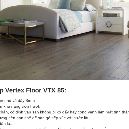
p Vertex Floor VTX 85:
ản nhỏ và dày 8mm.
ảm khả năng trơn trượt.
chắn, cố định ván sàn không bị xô đẩy hay cong vênh làm mất tính th
ưng nên hạn chế để sàn gỗ tiếp xúc với nước lâu.
tàn lửa.