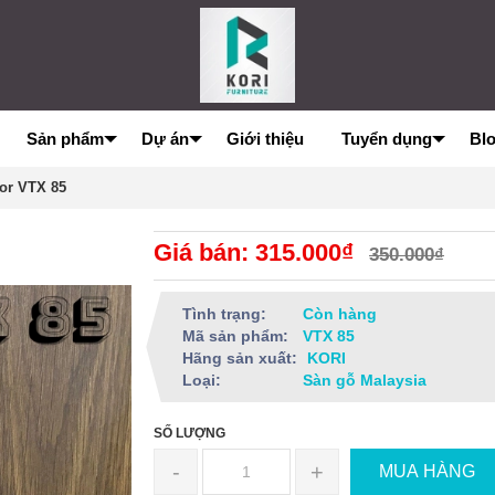
Sản phẩm
Dự án
Giới thiệu
Tuyển dụng
Bl
oor VTX 85
Giá bán: 315.000₫
350.000₫
Tình trạng:
Còn hàng
Mã sản phẩm:
VTX 85
Hãng sản xuất:
KORI
Loại:
Sàn gỗ Malaysia
SỐ LƯỢNG
-
+
MUA HÀNG