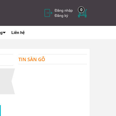
0
Đăng nhập
Đăng ký
og
Liên hệ
TIN SÀN GỖ