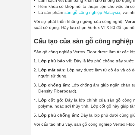
Làm sạch vết bẩn bằng khăn khô không sử dụng nh
Hèm khóa có khớp nối to thuận tiện cho việc thi c
Là sản phẩm
sàn gỗ công nghiệp Malaysia
, với n
Với sự phát triển không ngừng của công nghệ,
Vert
suất sử dụng. Hãy lựa chọn Vertex VTX 80 để tạo nên
Cấu tạo của sàn gỗ công nghiệp v
Sàn gỗ công nghiệp Vertex Floor được làm từ các lớ
Lớp phủ bảo vệ:
Đây là lớp phủ chống trầy xước 
Lớp mặt sàn:
Lớp này được làm từ gỗ ép và có đ
người sử dụng.
Lớp chống ẩm:
Lớp chống ẩm giúp ngăn chặn sự 
Density Fiberboard).
Lớp cốt gỗ:
Đây là lớp chính của sàn gỗ công n
polyme, hoặc sợi thủy tinh. Lớp cốt gỗ này giúp t
Lớp phủ chống ẩm:
Đây là lớp phủ dưới cùng gi
Với cấu tạo như vậy, sàn gỗ công nghiệp Vertex Flo