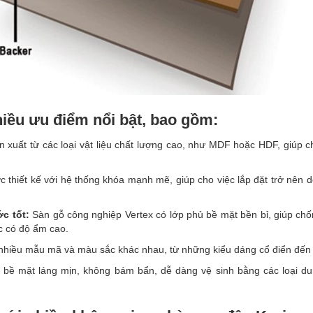
iều ưu điểm nổi bật, bao gồm:
xuất từ các loại vật liệu chất lượng cao, như MDF hoặc HDF, giúp c
 thiết kế với hệ thống khóa mạnh mẽ, giúp cho việc lắp đặt trở nê
c tốt:
Sàn gỗ công nghiệp Vertex có lớp phủ bề mặt bền bỉ, giúp chố
c có độ ẩm cao.
nhiều mẫu mã và màu sắc khác nhau, từ những kiểu dáng cổ điển đến hi
 bề mặt láng mịn, không bám bẩn, dễ dàng vệ sinh bằng các loại d