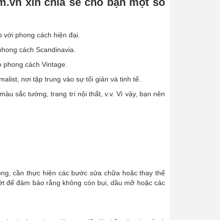
m.vn xin chia sẻ cho bạn một số
 với phong cách hiện đại.
 phong cách Scandinavia.
o phong cách Vintage.
st, nơi tập trung vào sự tối giản và tinh tế.
 sắc tường, trang trí nội thất, v.v. Vì vậy, bạn nên
ỏng, cần thực hiện các bước sửa chữa hoặc thay thế
 ướt để đảm bảo rằng không còn bụi, dầu mỡ hoặc các