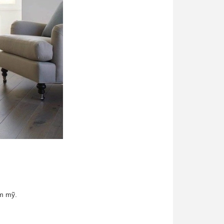
ẩm mỹ.