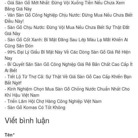
-
Giá Sàn Gỗ Mới Nhất: Đừng Vội Xuống Tiền Nếu Chưa Xem
Bảng Giá Này
-
Ván Sàn Gỗ Công Nghiệp Chịu Nước: Đừng Mua Nếu Chưa Biết
Điều Này!
-
Sàn Gỗ Chịu Nước: Đừng Vội Mua Nếu Chưa Biết Sự Thật Đắt
Giá Này
-
Sàn Gỗ Cốt Xanh: Bí Mật Đằng Sau Lớp Màu Lạ Mắt Khiến Ai
Cũng Săn Đón
-
99% Đại Lý Giấu Bí Mật Này Về Các Dòng Sàn Gỗ Giá Rẻ Hiện
Nay
-
Bí Quyết Săn Sàn Gỗ Công Nghiệp Giá Rẻ Bản Chất Cao Cấp Ít
Ai Biết
-
Tiết Lộ Từ Thợ Cả: Sự Thật Về Giá Sàn Gỗ Cao Cấp Khiến Bạn
Bất Ngờ!
-
Kinh Nghiệm Chọn Mua Sàn Gỗ Chống Nước Chuẩn Nhất Cho
Khí Hậu Việt Nam
-
Triển Lãm Hội Chợ Hàng Công Nghiệp Việt Nam
-
Sàn Gỗ Komas Có Tốt Không
Viết bình luận
Tên
*