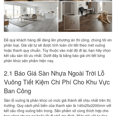
Để quý khách hàng dễ dàng lên phương án thi công, chúng tôi xin
phân loại. Giá vật tư sẽ được tính toán chi tiết theo mét vuông
hoặc thanh quy chuẩn. Tùy thuộc vào mật độ đi lại, bạn hãy chọn
kết cấu sàn tối ưu nhất. Dưới đây là bảng báo giá chi tiết từng
phân khúc sản phẩm hiện nay.
2.1 Báo Giá Sàn Nhựa Ngoài Trời Lỗ
Vuông Tiết Kiệm Chi Phí Cho Khu Vực
Ban Công
Sàn lỗ vuông là phân khúc có mức giá thành dễ chịu nhất trên thị
trường. Quy cách phổ biến của thanh sàn là 140x25x2200mm với
kết cấu rỗng vuông bên trong. Sản phẩm vô cùng thích hợp cho
ban công chung cư hoặc lối đi nhỏ gia đình. Mức giá vật tư dao