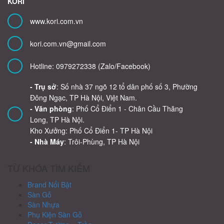
KORI
www.kori.com.vn
kori.com.vn@gmail.com
Hotline: 0979272338 (Zalo/Facebook)
- Trụ sở
: Số nhà 37 ngõ 12 tổ dân phố số 3, Phường
Đông Ngạc, TP Hà Nội, Việt Nam.
- Văn phòng
: Phố Cổ Điển 1 - Chân Cầu Thăng
Long, TP Hà Nội.
Kho Xưởng: Phố Cổ Điển 1- TP Hà Nội
- Nhà Máy
: Trôi-Phùng, TP Hà Nội
TỪ KHÓA TÌM KIẾM
Brand Nổi Bật
Sàn Gỗ
Sàn Nhựa
Phụ Kiện Sàn Gỗ