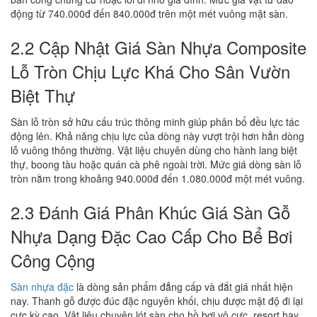
động từ 740.000đ đến 840.000đ trên một mét vuông mặt sàn.
2.2 Cập Nhật Giá Sàn Nhựa Composite
Lỗ Tròn Chịu Lực Khá Cho Sân Vườn
Biệt Thự
Sàn lỗ tròn sở hữu cấu trúc thông minh giúp phân bổ đều lực tác
động lên. Khả năng chịu lực của dòng này vượt trội hơn hẳn dòng
lỗ vuông thông thường. Vật liệu chuyên dùng cho hành lang biệt
thự, boong tàu hoặc quán cà phê ngoài trời. Mức giá dòng sàn lỗ
tròn nằm trong khoảng 940.000đ đến 1.080.000đ một mét vuông.
2.3 Đánh Giá Phân Khúc Giá Sàn Gỗ
Nhựa Dạng Đặc Cao Cấp Cho Bể Bơi
Công Cộng
Sàn nhựa đặc
là dòng sản phẩm đẳng cấp và đắt giá nhất hiện
nay. Thanh gỗ được đúc đặc nguyên khối, chịu được mật độ đi lại
cực kỳ cao. Vật liệu chuyên lót sàn cho hồ bơi vô cực, resort hay