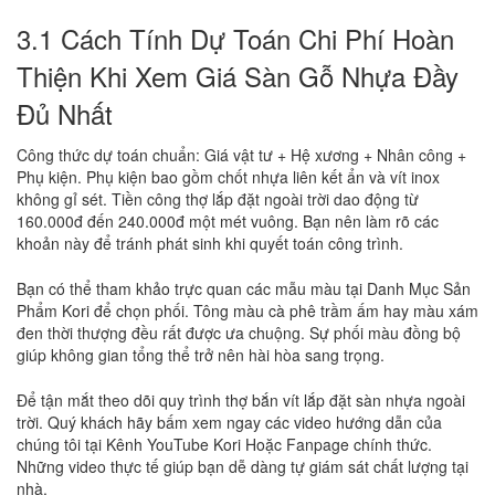
3.1 Cách Tính Dự Toán Chi Phí Hoàn
Thiện Khi Xem Giá Sàn Gỗ Nhựa Đầy
Đủ Nhất
Công thức dự toán chuẩn: Giá vật tư + Hệ xương + Nhân công +
Phụ kiện. Phụ kiện bao gồm chốt nhựa liên kết ẩn và vít inox
không gỉ sét. Tiền công thợ lắp đặt ngoài trời dao động từ
160.000đ đến 240.000đ một mét vuông. Bạn nên làm rõ các
khoản này để tránh phát sinh khi quyết toán công trình.
Bạn có thể tham khảo trực quan các mẫu màu tại
Danh Mục Sản
Phẩm Kori
để chọn phối. Tông màu cà phê trầm ấm hay màu xám
đen thời thượng đều rất được ưa chuộng. Sự phối màu đồng bộ
giúp không gian tổng thể trở nên hài hòa sang trọng.
Để tận mắt theo dõi quy trình thợ bắn vít lắp đặt sàn nhựa ngoài
trời. Quý khách hãy bấm xem ngay các video hướng dẫn của
chúng tôi tại
Kênh YouTube Kori Hoặc Fanpage
chính thức.
Những video thực tế giúp bạn dễ dàng tự giám sát chất lượng tại
nhà.