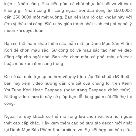
kiện + Nhân công. Phụ kiện gồm có chốt nhựa kết nối và vít inox
không gỉ. Nhân công thi công ngoài trời dao động từ 150.000đ
đến 250.000đ một mét vuông. Bạn nên làm rõ các khoản này với
đơn vị thầu thi công. Điều này giúp tránh phát sinh chi phí ngoài ý
muốn khi quyết toán.
Bạn có thể tham khảo thêm các mẫu mã tại
Danh Mục Sản Phẩm
Kori
để chọn màu sắc. Sự đồng bộ về màu sắc tạo nên vẻ đẹp
đẳng cấp cho ngôi nhà. Bạn nên chọn màu cà phê, màu gỗ teak
hoặc màu xám đen sang trọng.
Để có cái nhìn trực quan hơn về quy trình lắp đặt chuẩn kỹ thuật,
bạn hãy xem video hướng dẫn chi tiết của chúng tôi trên
Kênh
YouTube Kori Hoặc Fanpage
(hoặc trang Fanpage chính thức).
Những video thực tế này sẽ giúp bạn dễ dàng giám sát đội thợ thi
công.
Ngoài ra, quý khách có thể mở rộng lựa chọn vật liệu nội ngoại
thất cao cấp khác. Hãy xem thêm các bộ sưu tập decor mới nhất
tại
Danh Mục Sản Phẩm Korifurniture.vn
. Sự kết hợp hài hòa giữa