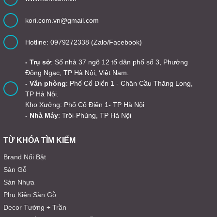
kori.com.vn@gmail.com
Hotline: 0979272338 (Zalo/Facebook)
- Trụ sở
: Số nhà 37 ngõ 12 tổ dân phố số 3, Phường
Đông Ngạc, TP Hà Nội, Việt Nam.
- Văn phòng
: Phố Cổ Điển 1 - Chân Cầu Thăng Long,
TP Hà Nội.
Kho Xưởng: Phố Cổ Điển 1- TP Hà Nội
- Nhà Máy
: Trôi-Phùng, TP Hà Nội
TỪ KHÓA TÌM KIẾM
Brand Nổi Bật
Sàn Gỗ
Sàn Nhựa
Phụ Kiện Sàn Gỗ
Decor Tường + Trần