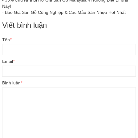
-
99% Chủ Nhà Bị Hớ Giá Sàn Gỗ Malaysia Vì Không Biết Bí Mật
Này!
-
Báo Giá Sàn Gỗ Công Nghiệp & Các Mẫu Sàn Nhựa Hot Nhất
Viết bình luận
Tên
*
Email
*
Bình luận
*