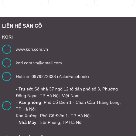
LIÊN HỆ SÀN GỖ
KORI
www.kori.com.vn
kori.com.vn@gmail.com
Hotline: 0979272338 (Zalo/Facebook)
- Trụ sở
: Số nhà 37 ngõ 12 tổ dân phố số 3, Phường
Đông Ngạc, TP Hà Nội, Việt Nam.
- Văn phòng
: Phố Cổ Điển 1 - Chân Cầu Thăng Long,
TP Hà Nội.
Kho Xưởng: Phố Cổ Điển 1- TP Hà Nội
- Nhà Máy
: Trôi-Phùng, TP Hà Nội