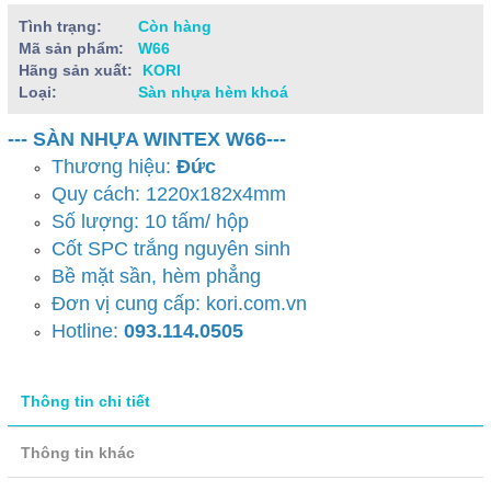
Tình trạng:
Còn hàng
Mã sản phẩm:
W66
Hãng sản xuất:
KORI
Loại:
Sàn nhựa hèm khoá
--- SÀN NHỰA WINTEX W66---
Thương hiệu:
Đức
Quy cách: 1220x182x4mm
Số lượng: 10 tấm/ hộp
Cốt SPC trắng nguyên sinh
Bề mặt sần, hèm phẳng
Đơn vị cung cấp: kori.com.vn
Hotline:
093.114.0505
Thông tin chi tiết
Thông tin khác