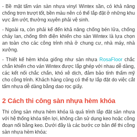
- Bề mặt tấm ván sàn nhựa vinyl Wintex sần, có khả năng
chống trơn trượt tốt, bền màu nên có thể lắp đặt ở những khu
vực ẩm ướt, thường xuyên phải vệ sinh.
- Ngoài ra, còn phải kể đến khả năng chống bén lửa, chống
cháy lan, chống tĩnh điện khiến cho sàn Wintex là lựa chọn
an toàn cho các công trình nhà ở chung cư, nhà máy, nhà
xưởng.
- Thiết kế hèm khóa giống như sàn nhựa
RosaFloor
chắc
chắn khiến cho ván Wintex được lắp ghép với nhau dễ dàng,
các kết nối chắc chắn, khó xê dịch, đảm bảo tính thẩm mỹ
cho công trình. Khách hàng cũng có thể tự lắp đặt do việc cắt
tấm nhựa dễ dàng bằng dao rọc giấy.
2 Cách thi công sàn nhựa hèm khóa
Thi công sàn nhựa hèm khóa là quá trình lắp đặt sàn nhựa
với hệ thống khóa tiện lợi, không cần sử dụng keo hoặc công
đoạn nối bằng keo. Dưới đây là các bước cơ bản để thi công
sàn nhựa hèm khóa: