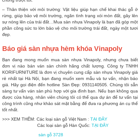
chống trượt tốt.
– Thân thiện với môi trường: Vật liệu giúp hạn chế khai thác gỗ ở
rừng, giúp bảo vệ môi trường, ngăn tình trạng xói mòn đất, gây lên
sự nóng lên của trái đất…Mua sàn nhựa Vinapoly là bạn đã góp một
phần công sức to lớn bảo vệ cho môi trường trái đất, ngày một tươi
đẹp.
Báo giá sàn nhựa hèm khóa Vinapoly
Bạn đang mong muốn mua sàn nhựa Vinapoly, nhưng chưa biết
đơn vị nào bán ván sàn chính hãng chất lượng. Công ty TNHH
KORIFURNITURE là đơn vị chuyên cung cấp sàn nhựa Vinapoly giá
rẻ nhất tại Hà Nội, bạn đang muốn xem mẫu và tư vấn, nhận báo
giá. Hãy gọi điện đến hotline Sàn Đẹp: 0931140505. Chúng tôi sẵn
sàng tư vấn ván sàn phù hợp với gia đình bạn. Nếu bạn không qua
được cửa hàng, nhân viên chúng tôi có thể qua dự án để tư vấn tại
công trình cũng như khảo sát mặt bằng để đưa ra phương án cụ thể
tốt nhất.
>>> XEM THÊM: Các loại sàn gỗ Việt Nam :
TẠI ĐÂY
Các loại sàn gỗ Hàn Quốc:
TẠI ĐÂY
sàn gỗ 3728