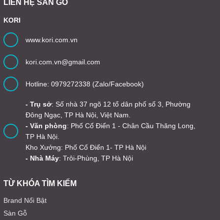
LIÊN HỆ SÀN GỖ
KORI
www.kori.com.vn
kori.com.vn@gmail.com
Hotline: 0979272338 (Zalo/Facebook)
- Trụ sở
: Số nhà 37 ngõ 12 tổ dân phố số 3, Phường
Đông Ngạc, TP Hà Nội, Việt Nam.
- Văn phòng
: Phố Cổ Điển 1 - Chân Cầu Thăng Long,
TP Hà Nội.
Kho Xưởng: Phố Cổ Điển 1- TP Hà Nội
- Nhà Máy
: Trôi-Phùng, TP Hà Nội
TỪ KHÓA TÌM KIẾM
Brand Nổi Bật
Sàn Gỗ