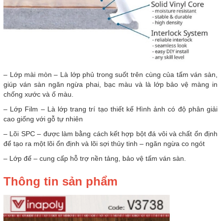
– Lớp mài mòn – Là lớp phủ trong suốt trên cùng của tấm ván sàn,
giúp ván sàn ngăn ngừa phai, bạc màu và là lớp bảo vệ màng in
chống xước và ố màu.
– Lớp Film – Là lớp trang trí tạo thiết kế Hình ảnh có độ phân giải
cao giống với gỗ tự nhiên
– Lõi SPC – được làm bằng cách kết hợp bột đá vôi và chất ổn định
để tạo ra một lõi ổn định và lõi sợi thủy tinh – ngăn ngừa co ngót
– Lớp đế – cung cấp hỗ trợ nền tảng, bảo vệ tấm ván sàn.
Thông tin sản phẩm