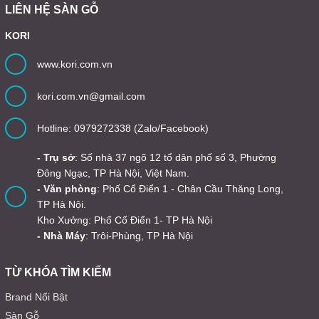
LIÊN HỆ SÀN GỖ
KORI
www.kori.com.vn
kori.com.vn@gmail.com
Hotline: 0979272338 (Zalo/Facebook)
- Trụ sở
: Số nhà 37 ngõ 12 tổ dân phố số 3, Phường
Đông Ngạc, TP Hà Nội, Việt Nam.
- Văn phòng
: Phố Cổ Điển 1 - Chân Cầu Thăng Long,
TP Hà Nội.
Kho Xưởng: Phố Cổ Điển 1- TP Hà Nội
- Nhà Máy
: Trôi-Phùng, TP Hà Nội
TỪ KHÓA TÌM KIẾM
Brand Nổi Bật
Sàn Gỗ