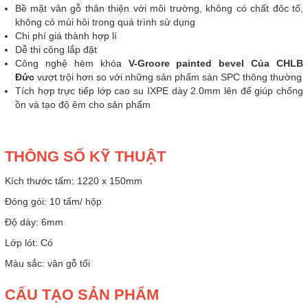
Bề mặt vân gỗ thân thiện với môi trường, không có chất đôc tố,
không có mùi hôi trong quá trình sử dụng
Chi phí giá thành hợp lí
Dễ thi công lắp đặt
Công nghệ hèm khóa
V-Groore painted bevel Của CHLB
Đức
vượt trội hơn so với những sản phẩm sàn SPC thông thường
Tích hợp trực tiếp lớp cao su IXPE dày 2.0mm lên đế giúp chống
ồn và tạo độ êm cho sản phẩm
THÔNG SỐ KỸ THUẬT
Kích thước tấm: 1220 x 150mm
Đóng gói: 10 tấm/ hộp
Độ dày: 6mm
Lớp lót: Có
Màu sắc: vân gỗ tối
CẤU TẠO SẢN PHẨM