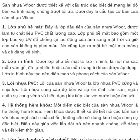
Sàn nhựa Vfloor được thiết kế với cấu trúc đặc biệt để mang lại độ
bền và tính năng chống trượt tối ưu. Dưới đây là cấu tạo cơ bản của
sàn nhựa Vfloor:
1. Lớp phủ bề mặt:
Đây là lớp đầu tiên của sàn nhựa Vfloor, được
làm từ chất liệu PVC chất lượng cao. Lớp phủ bề mặt bao gồm một
lớp bảo vệ UV để chống lại tác động của ánh sáng mặt trời và giữ
cho sàn không bị phai màu. Nó cũng tạo ra một bề mặt mịn màng
và dễ dàng vệ sinh.
2. Lớp in hình
: Dưới lớp phủ bề mặt là lớp in hình, là nơi mà các
mẫu vân gỗ, đá tự nhiên hoặc các mẫu trang trí khác được áp dụng.
Lớp in hình này tạo nên diện mạo và phong cách của sàn Vfloor.
3. Lõi nhựa PVC:
Lõi của sàn nhựa Vfloor là lớp nhựa PVC cứng và
chịu lực. Lõi nhựa cung cấp độ bền và sự ổn định cho sàn, ngăn
chặn sự cong vênh và biến dạng khi tiếp xúc với nước hoặc ẩm ướt.
4. Hệ thống hèm khóa:
Một điểm đặc biệt của sàn nhựa Vfloor là
hệ thống hèm khóa. Hèm khóa được thiết kế để kết nối các tấm sàn
với nhau một cách chắc chắn, không cần sử dụng keo hoặc công cụ
đặc biệt. Điều này giúp việc lắp đặt trở nên nhanh chóng, dễ dàng
và tiết kiệm thời gian.
5. Lớp âm thanh và cách nhiệt:
Một số dòng sản phẩm sàn nhựa