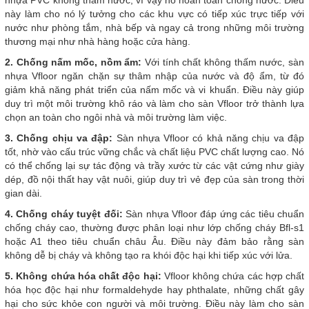
nhựa PVC không thấm nước, vì vậy nó hoàn toàn chống nước. Điều
này làm cho nó lý tưởng cho các khu vực có tiếp xúc trực tiếp với
nước như phòng tắm, nhà bếp và ngay cả trong những môi trường
thương mại như nhà hàng hoặc cửa hàng.
2. Chống nấm mốc, nồm ẩm:
Với tính chất không thấm nước, sàn
nhựa Vfloor ngăn chặn sự thâm nhập của nước và độ ẩm, từ đó
giảm khả năng phát triển của nấm mốc và vi khuẩn. Điều này giúp
duy trì một môi trường khô ráo và làm cho sàn Vfloor trở thành lựa
chọn an toàn cho ngôi nhà và môi trường làm việc.
3. Chống chịu va đập:
Sàn nhựa Vfloor có khả năng chịu va đập
tốt, nhờ vào cấu trúc vững chắc và chất liệu PVC chất lượng cao. Nó
có thể chống lại sự tác động và trầy xước từ các vật cứng như giày
dép, đồ nội thất hay vật nuôi, giúp duy trì vẻ đẹp của sàn trong thời
gian dài.
4. Chống cháy tuyệt đối:
Sàn nhựa Vfloor đáp ứng các tiêu chuẩn
chống cháy cao, thường được phân loại như lớp chống cháy Bfl-s1
hoặc A1 theo tiêu chuẩn châu Âu. Điều này đảm bảo rằng sàn
không dễ bị cháy và không tạo ra khói độc hại khi tiếp xúc với lửa.
5. Không chứa hóa chất độc hại:
Vfloor không chứa các hợp chất
hóa học độc hại như formaldehyde hay phthalate, những chất gây
hại cho sức khỏe con người và môi trường. Điều này làm cho sàn