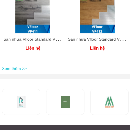
S
àn nhựa Vfloor Standard VP411-4mm
S
àn nhựa Vfloor Standard VP412-4mm
Liên hệ
Liên hệ
Xem thêm >>