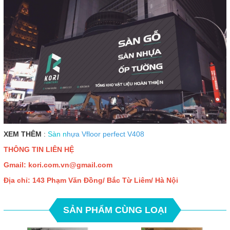
XEM THÊM
:
Sàn n
hựa Vfloor perfect V408
THÔNG TIN LIÊN HỆ
Gmail: kori.com.vn
@gmail.com
Địa chỉ: 143 Phạm Văn Đồng/ Bắc Từ Liêm/ Hà Nội
SẢN PHẨM CÙNG LOẠI