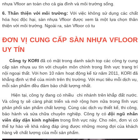
nhựa Vfloor an toàn cho cả gia đình và môi trường sống.
6. Thân thiện với môi trường:
Với việc không sử dụng các chất
hóa học độc hại, sàn nhựa Vfloor được xem là một lựa chọn thân
thiện với môi trường. Ngoài ra, sàn Vfloor có tu
ĐƠN VỊ CUNG CẤP SÀN NHỰA VFLOOR
UY TÍN
Công ty KORI
đã có mặt trong danh sách top các công ty cung
cấp sàn nhựa uu tín với chuyên môn chính trong lĩnh vực trang trí
nội ngoại thất. Với hơn 10 năm hoạt động kể từ năm 2011, KORI đã
khẳng định vị thế của mình trên thị trường. Với mục tiêu mỗi dịch vụ,
mỗi sản phẩm đều đảm bảo chất lượng nhất.
Hiện tại, công ty đang có nhiều chi nhánh trên khắp đất nước.
Và công ty sẽ càng phát triển và mở rộng hơn nữa trong lĩnh vực
phân phối sản phẩm chất lượng. Cùng các dịch vụ thiết kế, thi công,
bảo hành và sửa chữa chuyên nghiệp. Công ty có
đội ngũ nhân
viên dày dặn kinh nghiệm
trong lĩnh vực này. Cho nên, đơn vị có
thể tự hào về khả năng đáp ứng được những mong đợi của khách
hàng về chất lượng của mỗi sản phẩm.