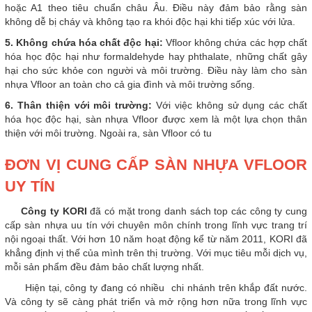
hoặc A1 theo tiêu chuẩn châu Âu. Điều này đảm bảo rằng sàn
không dễ bị cháy và không tạo ra khói độc hại khi tiếp xúc với lửa.
5. Không chứa hóa chất độc hại:
Vfloor không chứa các hợp chất
hóa học độc hại như formaldehyde hay phthalate, những chất gây
hại cho sức khỏe con người và môi trường. Điều này làm cho sàn
nhựa Vfloor an toàn cho cả gia đình và môi trường sống.
6. Thân thiện với môi trường:
Với việc không sử dụng các chất
hóa học độc hại, sàn nhựa Vfloor được xem là một lựa chọn thân
thiện với môi trường. Ngoài ra, sàn Vfloor có tu
ĐƠN VỊ CUNG CẤP SÀN NHỰA VFLOOR
UY TÍN
Công ty KORI
đã có mặt trong danh sách top các công ty cung
cấp sàn nhựa uu tín với chuyên môn chính trong lĩnh vực trang trí
nội ngoại thất. Với hơn 10 năm hoạt động kể từ năm 2011, KORI đã
khẳng định vị thế của mình trên thị trường. Với mục tiêu mỗi dịch vụ,
mỗi sản phẩm đều đảm bảo chất lượng nhất.
Hiện tại, công ty đang có nhiều chi nhánh trên khắp đất nước.
Và công ty sẽ càng phát triển và mở rộng hơn nữa trong lĩnh vực