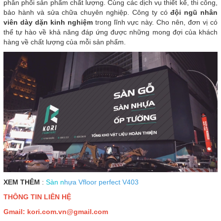
phân phối sản phẩm chất lượng. Cùng các dịch vụ thiết kế, thi công,
bảo hành và sửa chữa chuyên nghiệp. Công ty có
đội ngũ nhân
viên dày dặn kinh nghiệm
trong lĩnh vực này. Cho nên, đơn vị có
thể tự hào về khả năng đáp ứng được những mong đợi của khách
hàng về chất lượng của mỗi sản phẩm.
XEM THÊM
:
Sàn n
hựa Vfloor perfect V403
THÔNG TIN LIÊN HỆ
Gmail: kori.com.vn
@gmail.com