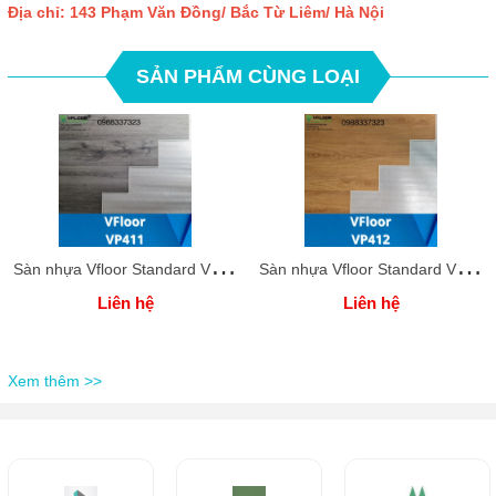
Địa chỉ: 143 Phạm Văn Đồng/ Bắc Từ Liêm/ Hà Nội
SẢN PHẨM CÙNG LOẠI
S
àn nhựa Vfloor Standard VP411-4mm
S
àn nhựa Vfloor Standard VP412-4mm
Liên hệ
Liên hệ
Xem thêm >>