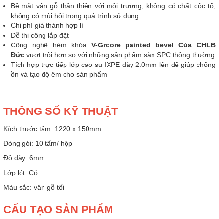
Bề mặt vân gỗ thân thiện với môi trường, không có chất đôc tố,
không có mùi hôi trong quá trình sử dụng
Chi phí giá thành hợp lí
Dễ thi công lắp đặt
Công nghệ hèm khóa
V-Groore painted bevel Của CHLB
Đức
vượt trội hơn so với những sản phẩm sàn SPC thông thường
Tích hợp trực tiếp lớp cao su IXPE dày 2.0mm lên đế giúp chống
ồn và tạo độ êm cho sản phẩm
THÔNG SỐ KỸ THUẬT
Kích thước tấm: 1220 x 150mm
Đóng gói: 10 tấm/ hộp
Độ dày: 6mm
Lớp lót: Có
Màu sắc: vân gỗ tối
CẤU TẠO SẢN PHẨM