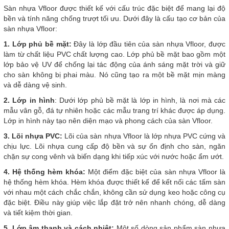
Sàn nhựa Vfloor được thiết kế với cấu trúc đặc biệt để mang lại độ
bền và tính năng chống trượt tối ưu. Dưới đây là cấu tạo cơ bản của
sàn nhựa Vfloor:
1. Lớp phủ bề mặt:
Đây là lớp đầu tiên của sàn nhựa Vfloor, được
làm từ chất liệu PVC chất lượng cao. Lớp phủ bề mặt bao gồm một
lớp bảo vệ UV để chống lại tác động của ánh sáng mặt trời và giữ
cho sàn không bị phai màu. Nó cũng tạo ra một bề mặt mịn màng
và dễ dàng vệ sinh.
2. Lớp in hình
: Dưới lớp phủ bề mặt là lớp in hình, là nơi mà các
mẫu vân gỗ, đá tự nhiên hoặc các mẫu trang trí khác được áp dụng.
Lớp in hình này tạo nên diện mạo và phong cách của sàn Vfloor.
3. Lõi nhựa PVC:
Lõi của sàn nhựa Vfloor là lớp nhựa PVC cứng và
chịu lực. Lõi nhựa cung cấp độ bền và sự ổn định cho sàn, ngăn
chặn sự cong vênh và biến dạng khi tiếp xúc với nước hoặc ẩm ướt.
4. Hệ thống hèm khóa:
Một điểm đặc biệt của sàn nhựa Vfloor là
hệ thống hèm khóa. Hèm khóa được thiết kế để kết nối các tấm sàn
với nhau một cách chắc chắn, không cần sử dụng keo hoặc công cụ
đặc biệt. Điều này giúp việc lắp đặt trở nên nhanh chóng, dễ dàng
và tiết kiệm thời gian.
5. Lớp âm thanh và cách nhiệt:
Một số dòng sản phẩm sàn nhựa