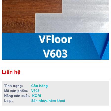
Liên hệ
Tình trạng:
Còn hàng
Mã sản phẩm:
V603
Hãng sản xuất:
KORI
Loại:
Sàn nhựa hèm khoá