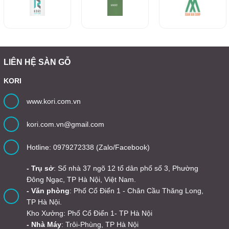
LIÊN HỆ SÀN GỖ
KORI
www.kori.com.vn
kori.com.vn@gmail.com
Hotline: 0979272338 (Zalo/Facebook)
- Trụ sở
: Số nhà 37 ngõ 12 tổ dân phố số 3, Phường
Đông Ngạc, TP Hà Nội, Việt Nam.
- Văn phòng
: Phố Cổ Điển 1 - Chân Cầu Thăng Long,
TP Hà Nội.
Kho Xưởng: Phố Cổ Điển 1- TP Hà Nội
- Nhà Máy
: Trôi-Phùng, TP Hà Nội