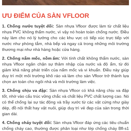
ƯU ĐIỂM CỦA SÀN VFLOOR
1. Chống nước tuyệt đối:
Sàn nhựa Vfloor được làm từ chất liệu
nhựa PVC không thấm nước, vì vậy nó hoàn toàn chống nước. Điều
này làm cho nó lý tưởng cho các khu vực có tiếp xúc trực tiếp với
nước như phòng tắm, nhà bếp và ngay cả trong những môi trường
thương mại như nhà hàng hoặc cửa hàng.
2. Chống nấm mốc, nồm ẩm:
Với tính chất không thấm nước, sàn
nhựa Vfloor ngăn chặn sự thâm nhập của nước và độ ẩm, từ đó
giảm khả năng phát triển của nấm mốc và vi khuẩn. Điều này giúp
duy trì một môi trường khô ráo và làm cho sàn Vfloor trở thành lựa
chọn an toàn cho ngôi nhà và môi trường làm việc.
3. Chống chịu va đập:
Sàn nhựa Vfloor có khả năng chịu va đập
tốt, nhờ vào cấu trúc vững chắc và chất liệu PVC chất lượng cao. Nó
có thể chống lại sự tác động và trầy xước từ các vật cứng như giày
dép, đồ nội thất hay vật nuôi, giúp duy trì vẻ đẹp của sàn trong thời
gian dài.
4. Chống cháy tuyệt đối:
Sàn nhựa Vfloor đáp ứng các tiêu chuẩn
chống cháy cao, thường được phân loại như lớp chống cháy Bfl-s1