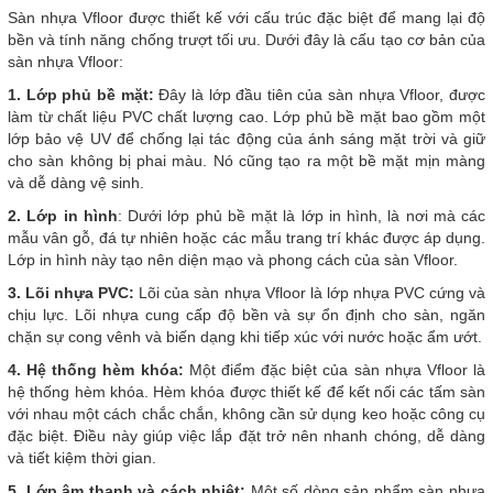
Sàn nhựa Vfloor được thiết kế với cấu trúc đặc biệt để mang lại độ
bền và tính năng chống trượt tối ưu. Dưới đây là cấu tạo cơ bản của
sàn nhựa Vfloor:
1. Lớp phủ bề mặt:
Đây là lớp đầu tiên của sàn nhựa Vfloor, được
làm từ chất liệu PVC chất lượng cao. Lớp phủ bề mặt bao gồm một
lớp bảo vệ UV để chống lại tác động của ánh sáng mặt trời và giữ
cho sàn không bị phai màu. Nó cũng tạo ra một bề mặt mịn màng
và dễ dàng vệ sinh.
2. Lớp in hình
: Dưới lớp phủ bề mặt là lớp in hình, là nơi mà các
mẫu vân gỗ, đá tự nhiên hoặc các mẫu trang trí khác được áp dụng.
Lớp in hình này tạo nên diện mạo và phong cách của sàn Vfloor.
3. Lõi nhựa PVC:
Lõi của sàn nhựa Vfloor là lớp nhựa PVC cứng và
chịu lực. Lõi nhựa cung cấp độ bền và sự ổn định cho sàn, ngăn
chặn sự cong vênh và biến dạng khi tiếp xúc với nước hoặc ẩm ướt.
4. Hệ thống hèm khóa:
Một điểm đặc biệt của sàn nhựa Vfloor là
hệ thống hèm khóa. Hèm khóa được thiết kế để kết nối các tấm sàn
với nhau một cách chắc chắn, không cần sử dụng keo hoặc công cụ
đặc biệt. Điều này giúp việc lắp đặt trở nên nhanh chóng, dễ dàng
và tiết kiệm thời gian.
5. Lớp âm thanh và cách nhiệt:
Một số dòng sản phẩm sàn nhựa