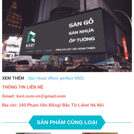
XEM THÊM
:
Sàn n
hựa Vfloor perfect V601
THÔNG TIN LIÊN HỆ
Gmail: kori.com.vn
@gmail.com
Địa chỉ: 143 Phạm Văn Đồng/ Bắc Từ Liêm/ Hà Nội
SẢN PHẨM CÙNG LOẠI