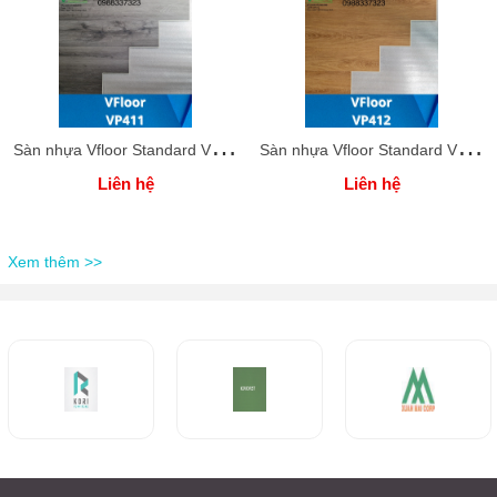
S
àn nhựa Vfloor Standard VP411-4mm
S
àn nhựa Vfloor Standard VP412-4mm
Liên hệ
Liên hệ
Xem thêm >>