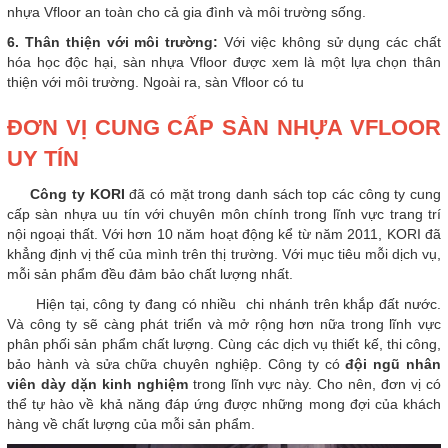
nhựa Vfloor an toàn cho cả gia đình và môi trường sống.
6. Thân thiện với môi trường:
Với việc không sử dụng các chất
hóa học độc hại, sàn nhựa Vfloor được xem là một lựa chọn thân
thiện với môi trường. Ngoài ra, sàn Vfloor có tu
ĐƠN VỊ CUNG CẤP SÀN NHỰA VFLOOR
UY TÍN
Công ty KORI
đã có mặt trong danh sách top các công ty cung
cấp sàn nhựa uu tín với chuyên môn chính trong lĩnh vực trang trí
nội ngoại thất. Với hơn 10 năm hoạt động kể từ năm 2011, KORI đã
khẳng định vị thế của mình trên thị trường. Với mục tiêu mỗi dịch vụ,
mỗi sản phẩm đều đảm bảo chất lượng nhất.
Hiện tại, công ty đang có nhiều chi nhánh trên khắp đất nước.
Và công ty sẽ càng phát triển và mở rộng hơn nữa trong lĩnh vực
phân phối sản phẩm chất lượng. Cùng các dịch vụ thiết kế, thi công,
bảo hành và sửa chữa chuyên nghiệp. Công ty có
đội ngũ nhân
viên dày dặn kinh nghiệm
trong lĩnh vực này. Cho nên, đơn vị có
thể tự hào về khả năng đáp ứng được những mong đợi của khách
hàng về chất lượng của mỗi sản phẩm.