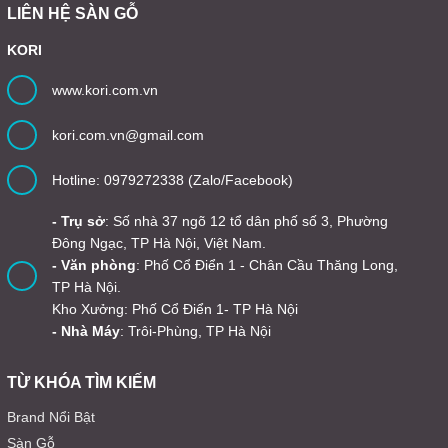
LIÊN HỆ SÀN GỖ
KORI
www.kori.com.vn
kori.com.vn@gmail.com
Hotline: 0979272338 (Zalo/Facebook)
- Trụ sở
: Số nhà 37 ngõ 12 tổ dân phố số 3, Phường
Đông Ngạc, TP Hà Nội, Việt Nam.
- Văn phòng
: Phố Cổ Điển 1 - Chân Cầu Thăng Long,
TP Hà Nội.
Kho Xưởng: Phố Cổ Điển 1- TP Hà Nội
- Nhà Máy
: Trôi-Phùng, TP Hà Nội
TỪ KHÓA TÌM KIẾM
Brand Nổi Bật
Sàn Gỗ