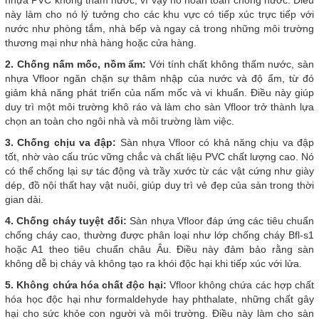
nhựa PVC không thấm nước, vì vậy nó hoàn toàn chống nước. Điều
này làm cho nó lý tưởng cho các khu vực có tiếp xúc trực tiếp với
nước như phòng tắm, nhà bếp và ngay cả trong những môi trường
thương mại như nhà hàng hoặc cửa hàng.
2. Chống nấm mốc, nồm ẩm:
Với tính chất không thấm nước, sàn
nhựa Vfloor ngăn chặn sự thâm nhập của nước và độ ẩm, từ đó
giảm khả năng phát triển của nấm mốc và vi khuẩn. Điều này giúp
duy trì một môi trường khô ráo và làm cho sàn Vfloor trở thành lựa
chọn an toàn cho ngôi nhà và môi trường làm việc.
3. Chống chịu va đập:
Sàn nhựa Vfloor có khả năng chịu va đập
tốt, nhờ vào cấu trúc vững chắc và chất liệu PVC chất lượng cao. Nó
có thể chống lại sự tác động và trầy xước từ các vật cứng như giày
dép, đồ nội thất hay vật nuôi, giúp duy trì vẻ đẹp của sàn trong thời
gian dài.
4. Chống cháy tuyệt đối:
Sàn nhựa Vfloor đáp ứng các tiêu chuẩn
chống cháy cao, thường được phân loại như lớp chống cháy Bfl-s1
hoặc A1 theo tiêu chuẩn châu Âu. Điều này đảm bảo rằng sàn
không dễ bị cháy và không tạo ra khói độc hại khi tiếp xúc với lửa.
5. Không chứa hóa chất độc hại:
Vfloor không chứa các hợp chất
hóa học độc hại như formaldehyde hay phthalate, những chất gây
hại cho sức khỏe con người và môi trường. Điều này làm cho sàn