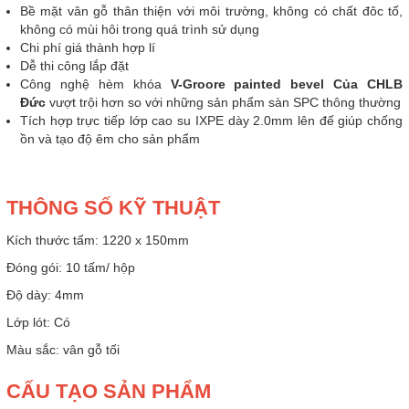
Bề mặt vân gỗ thân thiện với môi trường, không có chất đôc tố,
không có mùi hôi trong quá trình sử dụng
Chi phí giá thành hợp lí
Dễ thi công lắp đặt
Công nghệ hèm khóa
V-Groore painted bevel Của CHLB
Đức
vượt trội hơn so với những sản phẩm sàn SPC thông thường
Tích hợp trực tiếp lớp cao su IXPE dày 2.0mm lên đế giúp chống
ồn và tạo độ êm cho sản phẩm
THÔNG SỐ KỸ THUẬT
Kích thước tấm: 1220 x 150mm
Đóng gói: 10 tấm/ hộp
Độ dày: 4mm
Lớp lót: Có
Màu sắc: vân gỗ tối
CẤU TẠO SẢN PHẨM