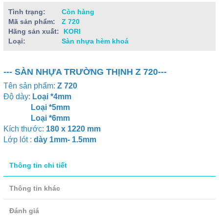
Tình trạng:
Còn hàng
Mã sản phẩm:
Z 720
Hãng sản xuất:
KORI
Loại:
Sàn nhựa hèm khoá
--- SÀN NHỰA TRƯỜNG THỊNH Z 720---
Tên sản phẩm:
Z 720
Độ dày:
Loại *4mm
Loại *5mm
Loại *6mm
Kích thước:
180 x 1220 mm
Lớp lót :
dày 1mm- 1.5mm
Thông tin chi tiết
Thông tin khác
Đánh giá