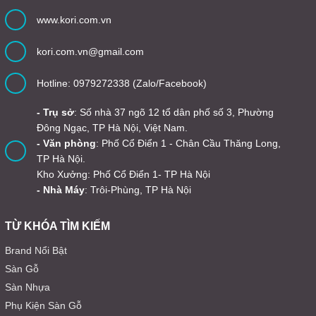
www.kori.com.vn
kori.com.vn@gmail.com
Hotline: 0979272338 (Zalo/Facebook)
- Trụ sở
: Số nhà 37 ngõ 12 tổ dân phố số 3, Phường
Đông Ngạc, TP Hà Nội, Việt Nam.
- Văn phòng
: Phố Cổ Điển 1 - Chân Cầu Thăng Long,
TP Hà Nội.
Kho Xưởng: Phố Cổ Điển 1- TP Hà Nội
- Nhà Máy
: Trôi-Phùng, TP Hà Nội
TỪ KHÓA TÌM KIẾM
Brand Nổi Bật
Sàn Gỗ
Sàn Nhựa
Phụ Kiện Sàn Gỗ