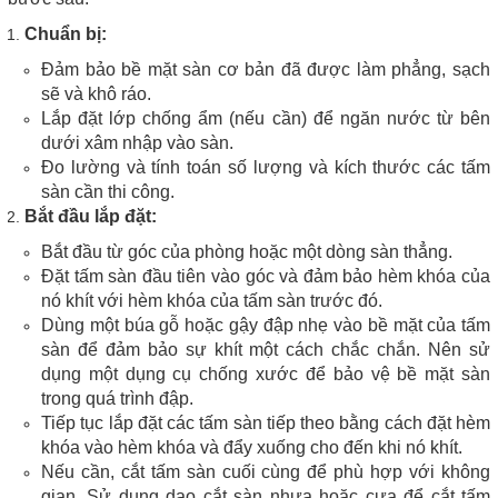
Chuẩn bị:
Đảm bảo bề mặt sàn cơ bản đã được làm phẳng, sạch
sẽ và khô ráo.
Lắp đặt lớp chống ẩm (nếu cần) để ngăn nước từ bên
dưới xâm nhập vào sàn.
Đo lường và tính toán số lượng và kích thước các tấm
sàn cần thi công.
Bắt đầu lắp đặt:
Bắt đầu từ góc của phòng hoặc một dòng sàn thẳng.
Đặt tấm sàn đầu tiên vào góc và đảm bảo hèm khóa của
nó khít với hèm khóa của tấm sàn trước đó.
Dùng một búa gỗ hoặc gậy đập nhẹ vào bề mặt của tấm
sàn để đảm bảo sự khít một cách chắc chắn. Nên sử
dụng một dụng cụ chống xước để bảo vệ bề mặt sàn
trong quá trình đập.
Tiếp tục lắp đặt các tấm sàn tiếp theo bằng cách đặt hèm
khóa vào hèm khóa và đẩy xuống cho đến khi nó khít.
Nếu cần, cắt tấm sàn cuối cùng để phù hợp với không
gian. Sử dụng dao cắt sàn nhựa hoặc cưa để cắt tấm