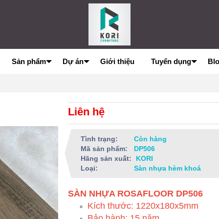
Sản phẩm
Dự án
Giới thiệu
Tuyển dụng
Bl
Liên hệ
Tình trạng:
Còn hàng
Mã sản phẩm:
DP506
Hãng sản xuất:
KORI
Loại:
Sàn nhựa hèm khoá
SÀN NHỰA ROSAFLOOR DP506
Kích thước: 1220x180x5mm
Bảo hành: 15 năm