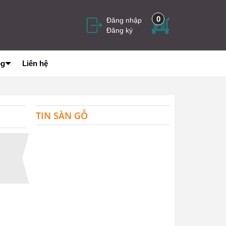
0
Đăng nhập
Đăng ký
og
Liên hệ
TIN SÀN GỖ