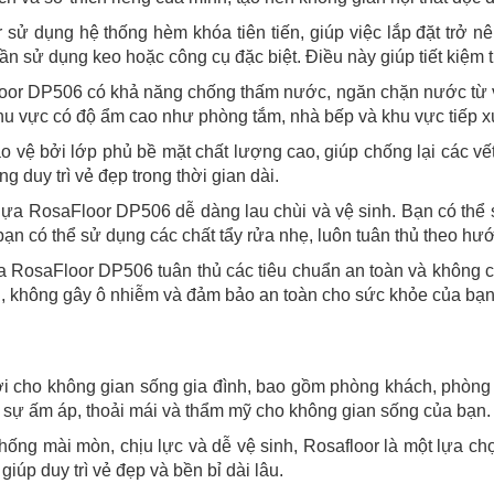
or sử dụng hệ thống hèm khóa tiên tiến, giúp việc lắp đặt tr
 sử dụng keo hoặc công cụ đặc biệt. Điều này giúp tiết kiệm th
or DP506 có khả năng chống thấm nước, ngăn chặn nước từ vi
hu vực có độ ẩm cao như phòng tắm, nhà bếp và khu vực tiếp x
 vệ bởi lớp phủ bề mặt chất lượng cao, giúp chống lại các vế
 duy trì vẻ đẹp trong thời gian dài.
ựa RosaFloor DP506 dễ dàng lau chùi và vệ sinh. Bạn có thể 
 bạn có thể sử dụng các chất tẩy rửa nhẹ, luôn tuân thủ theo h
ựa RosaFloor DP506 tuân thủ các tiêu chuẩn an toàn và không
, không gây ô nhiễm và đảm bảo an toàn cho sức khỏe của bạn 
vời cho không gian sống gia đình, bao gồm phòng khách, phòng
sự ấm áp, thoải mái và thẩm mỹ cho không gian sống của bạn.
ống mài mòn, chịu lực và dễ vệ sinh, Rosafloor là một lựa c
giúp duy trì vẻ đẹp và bền bỉ dài lâu.