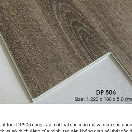
Floor DP506 cung cấp một loạt các mẫu mã và màu sắc phong p
h và sở thích riêng của mình, tạo nên không gian nội thất độc 