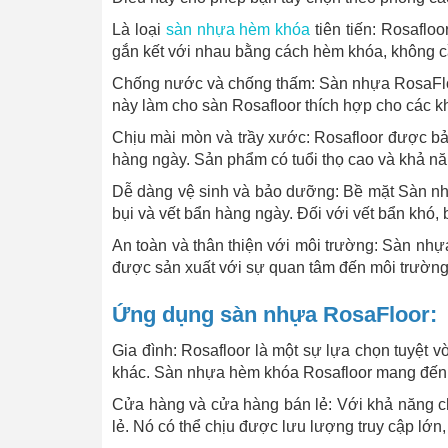
Là loại
sàn nhựa hèm khóa
tiên tiến: Rosaflo
gắn kết với nhau bằng cách hèm khóa, không cần
Chống nước và chống thấm: Sàn nhựa RosaFlo
này làm cho sàn Rosafloor thích hợp cho các k
Chịu mài mòn và trầy xước: Rosafloor được bảo
hàng ngày. Sản phẩm có tuổi thọ cao và khả năng
Dễ dàng vệ sinh và bảo dưỡng: Bề mặt Sàn nh
bụi và vết bẩn hàng ngày. Đối với vết bẩn khó,
An toàn và thân thiện với môi trường: Sàn nh
được sản xuất với sự quan tâm đến môi trường
Ứng dụng sàn nhựa RosaFloor:
Gia đình: Rosafloor là một sự lựa chọn tuyệt 
khác. Sàn nhựa hèm khóa Rosafloor mang đến 
Cửa hàng và cửa hàng bán lẻ: Với khả năng ch
lẻ. Nó có thể chịu được lưu lượng truy cập lớn, 