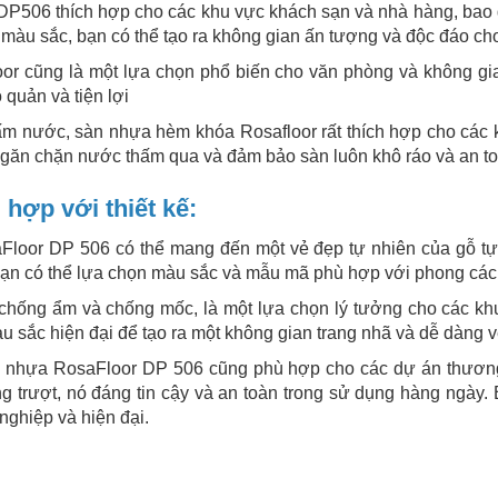
P506 thích hợp cho các khu vực khách sạn và nhà hàng, bao g
màu sắc, bạn có thể tạo ra không gian ấn tượng và độc đáo ch
or cũng là một lựa chọn phổ biến cho văn phòng và không g
quản và tiện lợi
m nước, sàn nhựa hèm khóa Rosafloor rất thích hợp cho các
ngăn chặn nước thấm qua và đảm bảo sàn luôn khô ráo và an to
hợp với thiết kế:
oor DP 506 có thể mang đến một vẻ đẹp tự nhiên của gỗ tự 
ạn có thể lựa chọn màu sắc và mẫu mã phù hợp với phong cách 
chống ẩm và chống mốc, là một lựa chọn lý tưởng cho các kh
 sắc hiện đại để tạo ra một không gian trang nhã và dễ dàng v
 nhựa RosaFloor DP 506 cũng phù hợp cho các dự án thương
g trượt, nó đáng tin cậy và an toàn trong sử dụng hàng ngày
nghiệp và hiện đại.