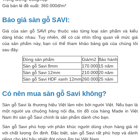
Giá bán lẻ đề xuất: 360.000đ/m²
Báo giá sàn gỗ SAVI:
Giá của sàn gỗ SAVI phụ thuộc vào từng loại sản phẩm và kiểu
dáng khác nhau. Tuy nhiên, để có cái nhìn tổng quan về mức giá
của sản phẩm này, bạn có thể tham khảo bảng giá của chúng tôi
sau đây:
Dòng sản phẩm
Giá/m2
Bảo hành
Sàn gỗ Savi 8mm
170.000
15 năm
Sàn gỗ Savi 12mm
210.000
20 năm
Sàn gỗ Savi HDF xanh 12mm
260.000
25 năm
Có nên mua sàn gỗ Savi không?
Sàn gỗ Savi là thương hiệu Việt làm nên bởi người Việt. Nếu bạn là
một người ưa chuộng hàng nội địa, tín đồ của hàng Made in Việt
Nam thì sàn gỗ Savi chính là sản phẩm dành cho bạn.
Sàn gỗ Savi phù hợp với phân khúc người dùng chọn hàng giá rẻ
với chất lượng ổn định. Đặc biệt, sàn gỗ Savi rất phù hợp và dành
riêng cho khí hậu nhiệt đới nóng ẩm tại Việt Nam.