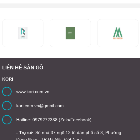
LIÊN HỆ SÀN GỖ
KORI
www.kori.com.vn
kori.com.vn@gmail.com
Hotline: 0979272338 (Zalo/Facebook)
- Trụ sở
: Số nhà 37 ngõ 12 tổ dân phố số 3, Phường
Đông Ngạc, TP Hà Nội, Việt Nam.