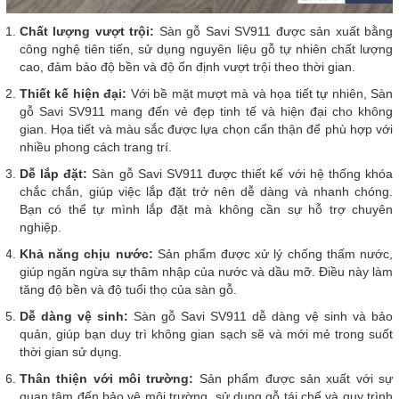
Chất lượng vượt trội:
Sàn gỗ Savi SV911 được sản xuất bằng
công nghệ tiên tiến, sử dụng nguyên liệu gỗ tự nhiên chất lượng
cao, đảm bảo độ bền và độ ổn định vượt trội theo thời gian.
Thiết kế hiện đại:
Với bề mặt mượt mà và họa tiết tự nhiên, Sàn
gỗ Savi SV911 mang đến vẻ đẹp tinh tế và hiện đại cho không
gian. Họa tiết và màu sắc được lựa chọn cẩn thận để phù hợp với
nhiều phong cách trang trí.
Dễ lắp đặt:
Sàn gỗ Savi SV911 được thiết kế với hệ thống khóa
chắc chắn, giúp việc lắp đặt trở nên dễ dàng và nhanh chóng.
Bạn có thể tự mình lắp đặt mà không cần sự hỗ trợ chuyên
nghiệp.
Khả năng chịu nước:
Sản phẩm được xử lý chống thấm nước,
giúp ngăn ngừa sự thâm nhập của nước và dầu mỡ. Điều này làm
tăng độ bền và độ tuổi thọ của sàn gỗ.
Dễ dàng vệ sinh:
Sàn gỗ Savi SV911 dễ dàng vệ sinh và bảo
quản, giúp bạn duy trì không gian sạch sẽ và mới mẻ trong suốt
thời gian sử dụng.
Thân thiện với môi trường:
Sản phẩm được sản xuất với sự
quan tâm đến bảo vệ môi trường, sử dụng gỗ tái chế và quy trình