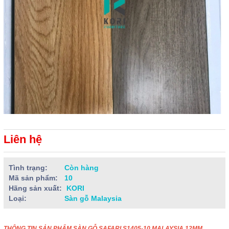
Liên hệ
Tình trạng:
Còn hàng
Mã sản phẩm:
10
Hãng sản xuất:
KORI
Loại:
Sàn gỗ Malaysia
THÔNG TIN SẢN PHẨM SÀN GỖ SAFARI S1405-10 MALAYSIA 12MM