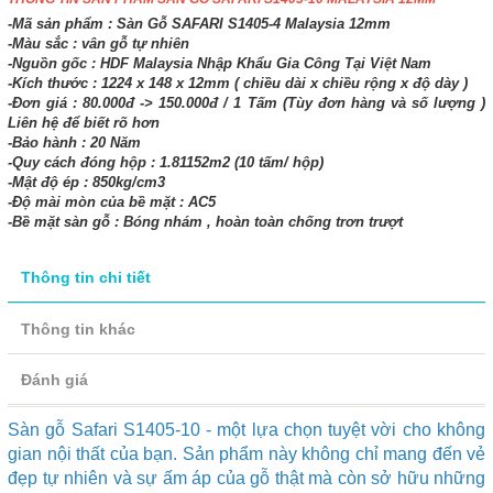
-Mã sản phẩm : Sàn Gỗ SAFARI S1405-4 Malaysia 12mm
-Màu sắc : vân gỗ tự nhiên
-Nguồn gốc : HDF Malaysia Nhập Khẩu Gia Công Tại Việt Nam
-Kích thước : 1224 x 148 x 12mm ( chiều dài x chiều rộng x độ dày )
-Đơn giá : 80.000đ -> 150.000đ / 1 Tấm (Tùy đơn hàng và số lượng )
Liên hệ để biết rõ hơn
-Bảo hành : 20 Năm
-Quy cách đóng hộp : 1.81152m2 (10 tấm/ hộp)
-Mật độ ép : 850kg/cm3
-Độ mài mòn của bề mặt : AC5
-Bề mặt sàn gỗ : Bóng nhám , hoàn toàn chống trơn trượt
Thông tin chi tiết
Thông tin khác
Đánh giá
Sàn gỗ Safari S1405-10 - một lựa chọn tuyệt vời cho không
gian nội thất của bạn. Sản phẩm này không chỉ mang đến vẻ
đẹp tự nhiên và sự ấm áp của gỗ thật mà còn sở hữu những