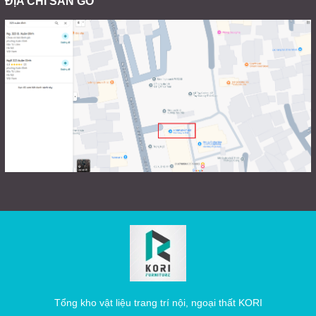
ĐỊA CHỈ SÀN GỖ
Tổng kho vật liệu trang trí nội, ngoại thất KORI